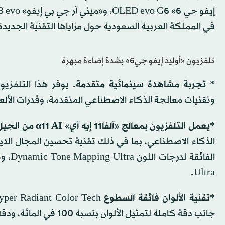
في المملكة العربية السعودية حول مزاياها التقنية الجديدة
تلفزيون «أوليد إيفو جي6» بشدة إضاءة مبهرة
* تجربة مشاهدة سينمائية متقدمة
. يوفر هذا التلفز
وتقنيات معالجة الذكاء الاصطناعي المتقدمة، وقدرات الألعا
*يعمل التلفزيون بمعالج «آلفا11 إيه آي» α11 AI من الجيل الثالث
Ultra.
*تقنية الألوان فائقة السطوع
جانب دقة كاملة لتمثيل الألوان بنسبة 100 في المائة، ودقة فائقة في تمثيل الألوان، وخصوصاً اللون الأسود.