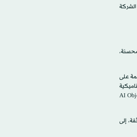
مع فريق الشركة
محسنة،
ئمة على
، وتقنية المعالجة الديناميكية
ء الاصطناعي AI Object Remastering
فائقة، إلى