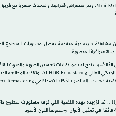
إيفو جي 6» OLED evo G6، و«ميني آر جي بي إيفو» Mini RGB evo، وتم استعراض قدراتها، والتحدث حصرياً 
.
يون مشاهدة سينمائية متقدمة بفضل مستويات السطوع ال
ب الاحترافية المتطورة.
، ما يتيح له دعم تقنيات تحسين الصورة والصوت القا
الذكاء الاصطناعي، بما في ذلك تقنية تحسين المجال الديناميكي العالي AI HDR Remastering
الفائقة لدرجات اللون Dynamic Tone Mapping Ultra، وتقنية تحسين العناصر بالذكا
Hyper Radiant Color Tech... تم تزويده بهذه التقنية التي توفر مستويات سطوع 