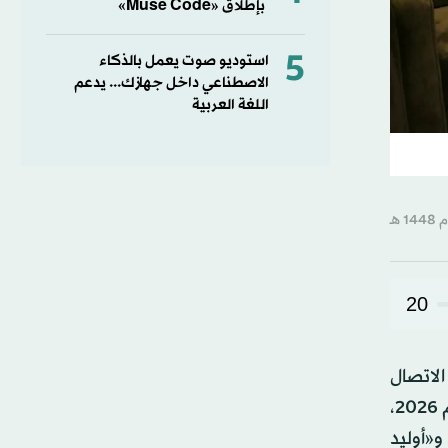
بإطلاق «Muse Code»
5
استوديو صوت يعمل بالذكاء
الاصطناعي داخل جهازك... يدعم
اللغة العربية
20
 الاتصال
اللاسلكي، وتقنيات العرض، وذلك بهدف تقديم تجربة ترفيه منزلي أكثر انغماساً لمحبي متابعة كأس العالم لكرة القدم 2026،
فيديو، واللعب بالألعاب الإلكترونية المتقدمة. والتلفزيونات الجديدة هي «أوليد إيفو دبليو6» OLED evo W6، و«أوليد