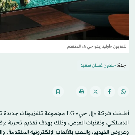
تلفزيون «أوليد إيفو جي 6» المتقدم
جدة:
خلدون غسان سعيد
أطلقت شركة «إل جي» LG مجموعة تلف