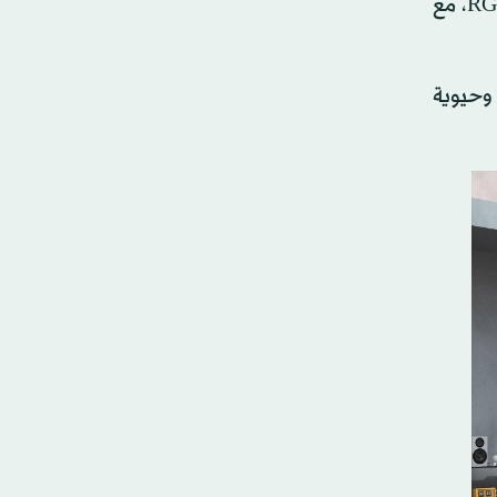
. تم تزويد طراز Mini RGB evo AI MRGB85 بهذه التقنية RGB Primary Color Pro، مع
ة إنتاج دقيقة وحيوية