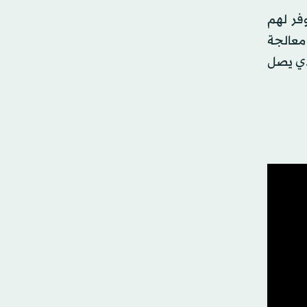
وفر لهم
معالجة
AMD FreeSync Pre، ومعدل التحديث المتغير Variable Refresh Rate VRR الذي يصل