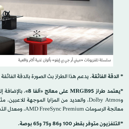
سلسلة تلفزيونات «ميني آر جي بي إيفو» بألوان غنية أكثر واقعية
* الدقة الفائقة
. يدعم هذا الطراز بث الصورة بالدقة الفائقة 4K، وبتردد 144 هرتز.
*يعتمد طراز MRGB95 على معالج «آلفا 8»
وDolby Atmos، والعديد من المزايا الموجهة ل
معالجة الرسومات AMD FreeSync Premium، ومعدل التحديث المتغير VRR.
*التلفزيون متوفر بقطر 100 و86 و75 و65 بوصة
.