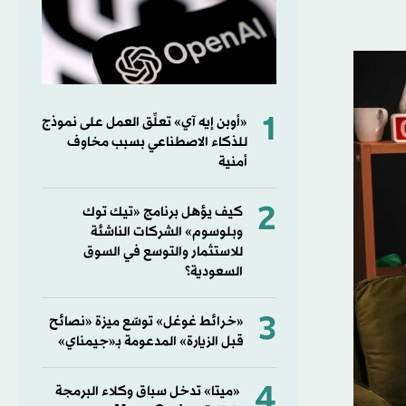
1
«أوبن إيه آي» تعلِّق العمل على نموذج
للذكاء الاصطناعي بسبب مخاوف
أمنية
2
كيف يؤهل برنامج «تيك توك
وبلوسوم» الشركات الناشئة
للاستثمار والتوسع في السوق
السعودية؟
3
«خرائط غوغل» توسّع ميزة «نصائح
قبل الزيارة» المدعومة بـ«جيمناي»
4
«ميتا» تدخل سباق وكلاء البرمجة