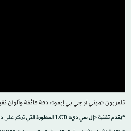
تلفزيون «ميني آر جي بي إيفو»: دقة فائقة وألوان نقي
*يقدم تقنية «إل سي دي» LCD المطورة
التي تركز على دق