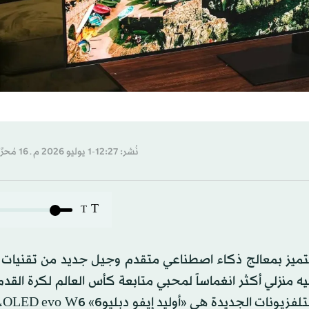
نُشر: 12:27-1 يوليو 2026 م ـ 16 مُحرَّم 1448 هـ
T
T
زيونات جديدة تتميز بمعالج ذكاء اصطناعي متقدم وجيل جديد من تقنيات
وعروض ال