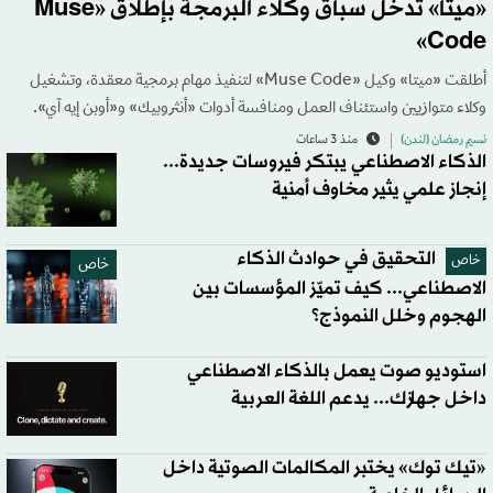
«ميتا» تدخل سباق وكلاء البرمجة بإطلاق «Muse
Code»
أطلقت «ميتا» وكيل «Muse Code» لتنفيذ مهام برمجية معقدة، وتشغيل
وكلاء متوازيين واستئناف العمل ومنافسة أدوات «أنثروبيك» و«أوبن إيه آي».
نسيم رمضان (لندن)
منذ 3 ساعات
الذكاء الاصطناعي يبتكر فيروسات جديدة...
إنجاز علمي يثير مخاوف أمنية
التحقيق في حوادث الذكاء
خاص
خاص
الاصطناعي... كيف تميّز المؤسسات بين
الهجوم وخلل النموذج؟
استوديو صوت يعمل بالذكاء الاصطناعي
داخل جهازك... يدعم اللغة العربية
«تيك توك» يختبر المكالمات الصوتية داخل