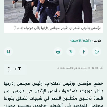
مؤسس ورئيس «تلغرام» رئيس مجلس إدارتها بافل دوروف (د.ب.أ)
باريس:
«الشرق الأوسط»
T
نُشر: 12:01-29 يوليو 2025 م ـ 04 صفَر 1447 هـ
T
خضع مؤسس ورئيس «تلغرام» رئيس مجلس إدارتها
بافل دوروف لاستجواب أمس الإثنين في باريس، من
قضاة تحقيق مكلّفين النظر في شبهات تتعلق بتورّط
محتمل للمنصة في أنشطة إجرامية، بحسب مصادر