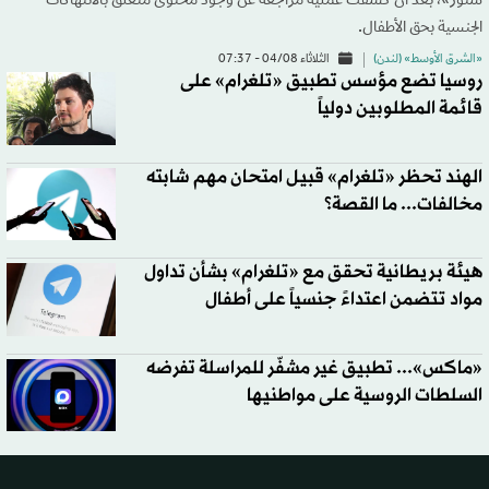
ستور»، بعد أن كشفت عملية مراجعة عن وجود محتوى متعلق بالانتهاكات
الجنسية بحق الأطفال.
«الشرق الأوسط» (لندن)
الثلاثاء 04/08 - 07:37
روسيا تضع مؤسس تطبيق «تلغرام» على
قائمة المطلوبين دولياً
الهند تحظر «تلغرام» قبيل امتحان مهم شابته
مخالفات... ما القصة؟
هيئة بريطانية تحقق مع «تلغرام» بشأن تداول
مواد تتضمن اعتداءً جنسياً على أطفال
«ماكس»... تطبيق غير مشفّر للمراسلة تفرضه
السلطات الروسية على مواطنيها