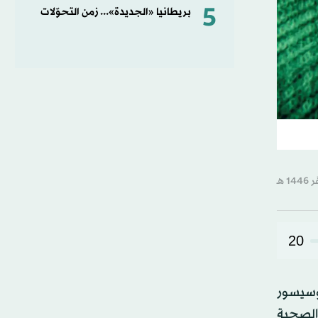
5
بريطانيا «الجديدة»... زمن التحوّلات
20
بوسيسور
 الصحية