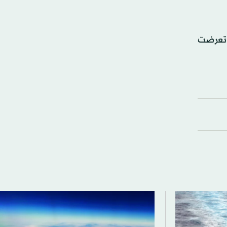
 تعرضت