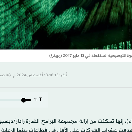
ملتقطة في 13 مايو 2017 (رويترز)
نُشر: 16:13-13 أغسطس 2024 م ـ 08 صفَر 1446 هـ
T
T
ثاء)، إنها تمكنت من إزالة مجموعة البرامج الضارة رادار/ديس
ستهدفت عشرات الشركات على الأقل في قطاعات بينها الرعاية