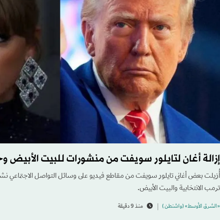
إزالة أغان لتايلور سويفت من منشورات للبيت الأبيض و
أُزيلت بعض ‌أغاني تايلور سويفت من مقاطع فيديو على وسائل التواصل الاجتماعي نشرت
ترمب الانتخابية والبيت الأبيض.
«الشرق الأوسط» (واشنطن )
منذ 9 دقيقة