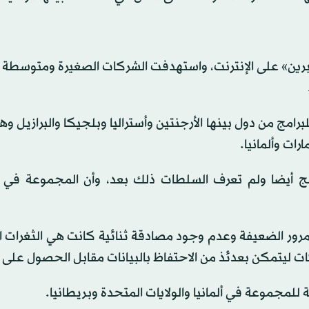
في أغسطس (آب) 2023 تحت اسم «برين» على الإنترنت، واستهدفت الشركات الصغيرة ومتو
قيق رصد وقوع 43 شركة ضحايا للبرامج من دول بينها الأرجنتين وأستراليا وبلجيكا والبرازي
رات وألمانيا.
امج أيضا ولم تعرف السلطات ذلك بعد، وأن المجموعة في ال
رور الضعيفة وعدم وجود مصادقة ثنائية كانت هي الثغرات ا
ات ليتمكن بعدئذ من الاحتفاظ بالبيانات مقابل الحصول على 
للمجموعة في ألمانيا والولايات المتحدة وبريطانيا.