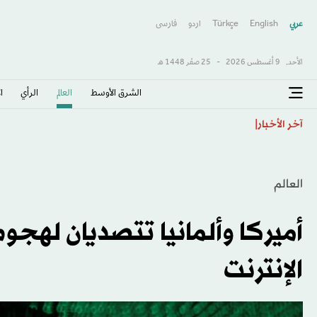
عربي
English
Türkçe
اردو
فارسى
الأحد,
9 أغسطس 2026
-
25 صفَر 1448 هـ
الشرق الأوسط​
العالم
الرأي
ا
كندا تسابق الزمن لإبرام اتفاق مع أميركا قبل دخول «رسوم
آخر الأخبار
العالم
أميركا وألمانيا تتصديان لهجوم
الإنترنت