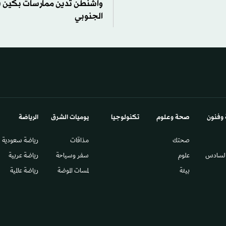
واشنطن تدين ممارسات بكين ف
الجنوبي
 وفنون
صحة وعلوم
تكنولوجيا
يوميات الشرق​
الرياضة
صحتك
مذاقات
رياضة سعودية
السادس​
علوم
سفر وسياحة
رياضة عربية
بيئة
لمسات الموضة
رياضة عالمية