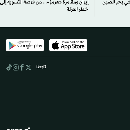
ي بحر الصين
إيران ومقامرة «هرمز»... من فرصة التسوية إلى
خطر العزلة
تابعنا