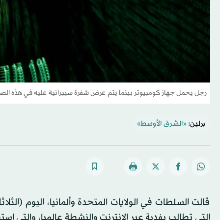
رجل يحمل جهاز كومبيوتر بينما يتم عرض شفرة سيبرانية عليه في هذه الصورة التوضيحية ال
برلين:
«الشرق الأوسط»
قالت السلطات في الولايات المتحدة وألمانيا، اليوم (الثلا
التي تطالب بفدية عبر الإنترنت والنشطة عالميا، والتي ا