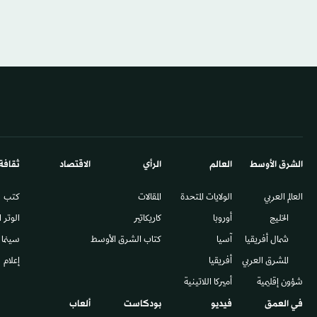
الشرق الأوسط​
العالم
الرأي
الاقتصاد
ثقافة
العالم العربي
الولايات المتحدة
المقالات
كتب
الخليج
أوروبا
كاريكاتير
الوتر 
شمال أفريقيا
آسيا
كتاب الشرق الأوسط
سينما
المشرق العربي
أفريقيا
إعلام
شؤون إقليمية
أميركا اللاتينية
في العمق
فيديو
بودكاست
ألعاب