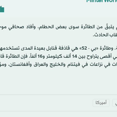
تبقَّ من الطائرة سوى بعض الحطام، وأفاد صحافي مو
قاب الحادث.
وشوهدت مركبات طوارئ عدة بالقرب من البقعة المحترقة. وطائرة «بي - 52» هي قاذفة قنابل بعيدة المد
الجوية الأميركية منذ خمسينات القرن الماضي. وبمدى قتالي أقصى يتراوح بين 14 ألف كيلومت
ت في نزاعات في فيتنام والخليج والعراق وأفغانستان، ومؤخ
أميركا