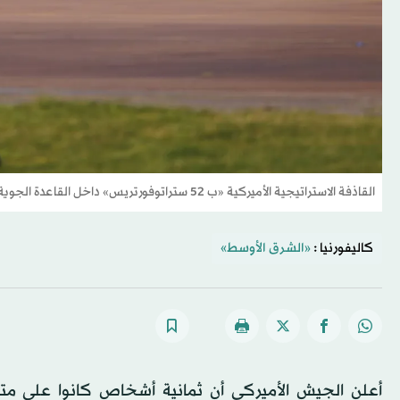
القاذفة الاستراتيجية الأميركية «ب 52 ستراتوفورتريس» داخل القاعدة الجوية «فيرفورد» في بريطانيا يوم 8 أبريل 2026 (إ.ب.أ)
كاليفورنيا :
«الشرق الأوسط»