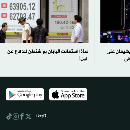
يشيغان على
لماذا استعانت اليابان بواشنطن للدفاع عن
طي
الين؟
تابعنا