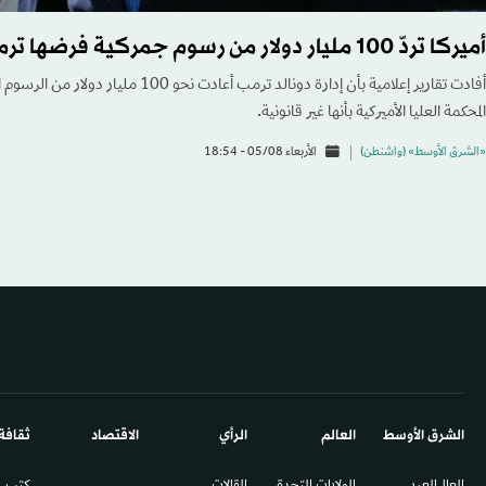
أميركا تردّ 100 مليار دولار من رسوم جمركية فرضها ترمب
أفادت تقارير إعلامية بأن إدارة دونالد ترمب أعا
المحكمة العليا الأميركية بأنها غير قانونية.
«الشرق الأوسط» (واشنطن)
الأربعاء 05/08 - 18:54
الشرق الأوسط​
العالم
الرأي
الاقتصاد
ثقافة