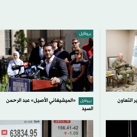
بروفايل
 التعاون
«الميشيغاني الأصيل» عبد الرحمن
بروفايل
السيد