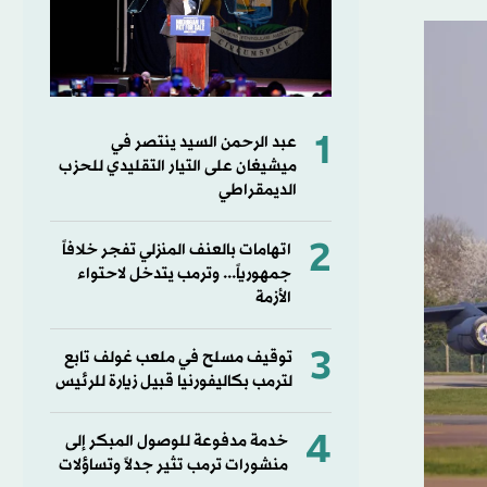
1
عبد الرحمن السيد ينتصر في
ميشيغان على التيار التقليدي للحزب
الديمقراطي
2
اتهامات بالعنف المنزلي تفجر خلافاً
جمهورياً... وترمب يتدخل لاحتواء
الأزمة
3
توقيف مسلح في ملعب غولف تابع
لترمب بكاليفورنيا قبيل زيارة للرئيس
4
خدمة مدفوعة للوصول المبكر إلى
منشورات ترمب تثير جدلاً وتساؤلات