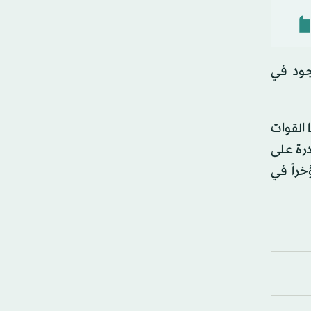
جود في
ى تستخدمها القوات
ر و16 ألفاً، فإن الطائرة قادرة على
راً في