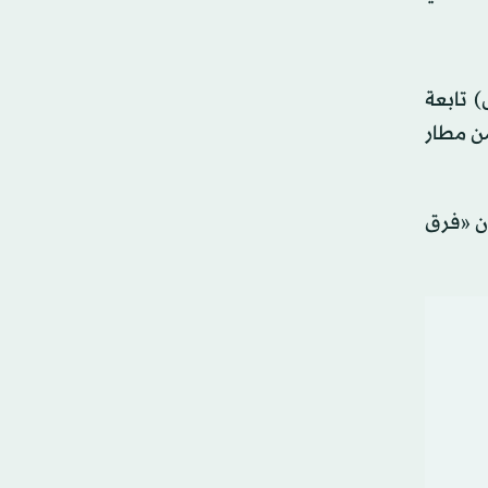
 من طراز (بي-52 ستراتوفورتريس) تابعة
ن مطار
ك»، إن «فرق