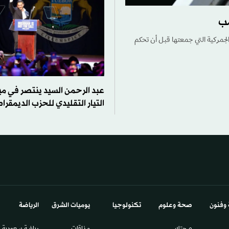
دت نحو 100 مليار دولار من الرسوم الجمركية التي جمعتها قبل أن تحكم
عبد الرحمن السيد ينتصر في م
التيار التقليدي للحزب الديمقرا
 وفنون
صحة وعلوم
تكنولوجيا
يوميات الشرق​
الرياضة