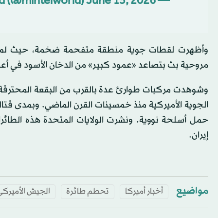
June 15, 2026
— Mintel World (@mintelworld)
وأظهرت لقطات جوية منطقة متفحمة ضخمة، حيث لم ي
مروحية بث بتصاعد «عمود كبير» من الدخان الأسود في أع
حمل أسلحة نووية. ونشرت الولايات المتحدة هذه الطائرا
إيران.
مواضيع
أخبار أميركا
تحطم طائرة
الجيش الأميركي