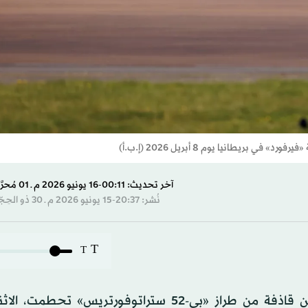
آخر تحديث: 00:11-16 يونيو 2026 م ـ 01 مُحرَّم 1448 هـ
نُشر: 20:37-15 يونيو 2026 م ـ 30 ذو الحِجّة 1447 هـ
T
T
أعلن الجيش الأميركي أن ثمانية أشخاص كانوا على متن قاذفة من طراز «بي-52 ستراتوفورتريس»