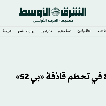
لاقتصاد
ثقافة وفنون
صحة وعلوم
تكنولوجيا
يوميات الشرق​
الرياضة
التركية بانتقال محمد صلاح
الجيش الأميركي يُرجّح مقتل 8 في تحطم قاذفة «بي 52»