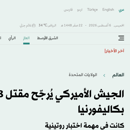
عربي
English
Türkçe
اردو
فارسى
الخميس,
6 أغسطس 2026
-
22 صفَر 1448 هـ
الرياض
℃
34
غائم جزئي
الشرق الأوسط​
العالم
الرأي
ا
«صفقة القرن» و«الملك المصري»… هكذا احتفت الصحافة 
آخر الأخبار
العالم
الولايات المتحدة​
بكاليفورنيا
كانت في مهمة اختبار روتينية