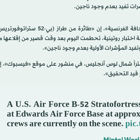
شرات تفيد بعدم وجود ناجين.
وقالت قاعدة إدواردز الجوية، في بيان نقلته «وكالة الصحافة الفرنسية»، إن «طائرة
 اختبار روتينية، تحطمت اليوم بعد وقت قصير من إقلاعها م
بق، قالت القاعدة الواقعة على بعد 95 كيلومتراً شمال لوس أنجليس، في منشور على موقع «فيسبو
 قيد التحقيق».
A U.S. Air Force B-52 Stratofortress
at Edwards Air Force Base at appro
crews are currently on the scene.
pic