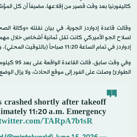
كاليفورنيا بعد وقت قصير من إقلاعها، مضيفاً أن كل المؤ
لسلاح الجو الأميركي كانت تقل ثمانية أشخاص خلال مهمة
إدواردز في تمام الساعة 11:20 صباحاً (بالتوقيت المحلي). وتفيد المؤشرات الأولية بعدم وجود ناجين».
وفي وقت سا
الطوارئ وصلت على الفور إلى موقع الحادث، ولا يزال الوضع
 crashed shortly after takeoff
ximately 11:20 a.m. Emergency
.twitter.com/TARpA7b1sR