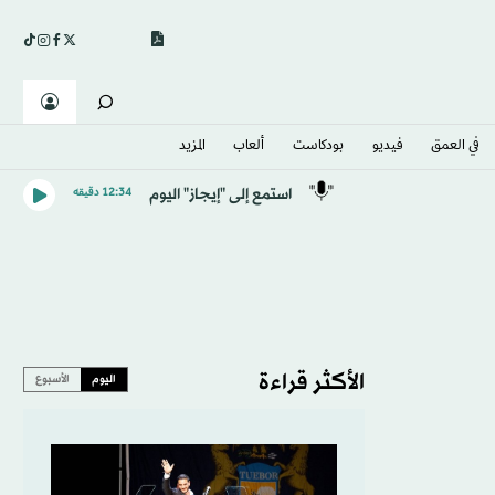
في العمق
فيديو
بودكاست
ألعاب
المزيد
استمع إلى "إيجاز" اليوم
12:34 دقيقه
الأكثر قراءة
اليوم
الأسبوع