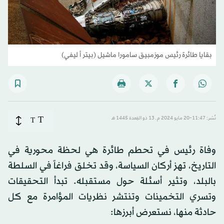
بقايا طائرة رئيس موزمبيق سامورا ماشيل (بيتر أ ليفي)
T
نُشر: 11:47-20 مايو 2024 م ـ 13 ذو القِعدة 1445 هـ
T
وفاة رئيس في تحطم طائرة هي لحظة محورية في
التاريخ، تهز أركان السياسة، وقد تخلق فراغاً في السلطة
بالبلد، وتثير أسئلة حول مستقبله. تبدأ التحقيقات
وتسري التخمينات وتنتشر نظريات المؤامرة مع كل
حادثة منها، نستعرض أبرزها: