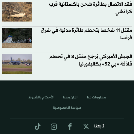
فقد الاتصال بطائرة شحن باكستانية قرب
كراتشي
مقتل 11 شخصا بتحطم طائرة مدنية في شرق
فرنسا
الجيش الأميركي يُرجّح مقتل 8 في تحطم
قاذفة «بي 52» بكاليفورنيا
معلومات عنا
اعلن معنا
الأحكام والشروط
سياسة الخصوصية
تابعنا