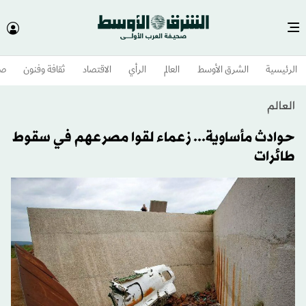
الرئيسية
الشرق الأوسط​
العالم
الرأي
الاقتصاد
ثقافة وفنون
صح
العالم
حوادث مأساوية... زعماء لقوا مصرعهم في سقوط
طائرات