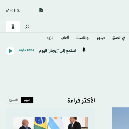
في العمق
فيديو
بودكاست
ألعاب
المزيد
استمع إلى "إيجاز" اليوم
12:34 دقيقه
الأكثر قراءة
اليوم
الأسبوع