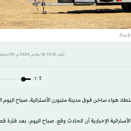
إ.ب.أ)
نُشر: 13:18-18 مارس 2024 م ـ 09 رَمضان 1445 هـ
T
T
اد هواء ساخن فوق مدينة ملبورن الأسترالية، صباح اليوم الا
أسترالية الإخبارية أن الحادث وقع، صباح اليوم، بعد فترة ق