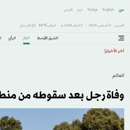
عربي
English
Türkçe
اردو
فارسى
الخميس,
6 أغسطس 2026
-
22 صفَر 1448 هـ
الرياض
℃
34
غائم جزئي
الشرق الأوسط​
العالم
الرأي
ا
«صفقة القرن» و«الملك المصري»… هكذا احتفت الصحافة 
آخر الأخبار
العالم
وفاة رجل بعد سقوطه من منطاد