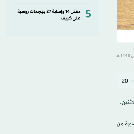
5
مقتل ⁠14 وإصابة ‌27 بهجمات روسية
على كييف
20
ثنين.
صيرة من