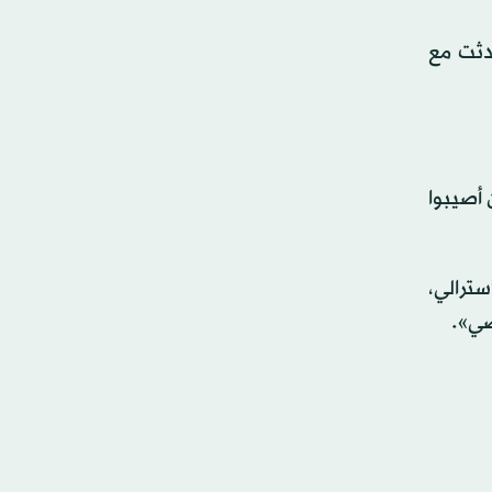
دثت مع
 أصيبوا
سترالي،
ضي».