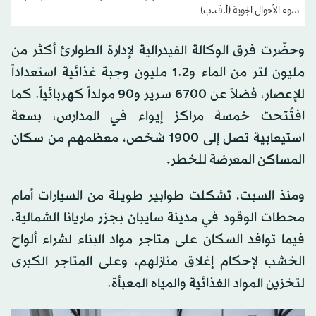
سوء الأحوال الجوية (أ.ف.ب)
وحضّرت فرق الوكالة الفيدرالية لإدارة الطوارئ أكثر من
مليون لتر من الماء و1.2 مليون وجبة غذائية استعداداً
للإعصار، فضلاً عن 6700 سرير و90 مولداً كهربائياً. كما
افتُتحت خمسة مراكز إيواء في المدارس، بسعة
استيعابية تصل إلى 1900 شخص، معظمهم من سكان
المساكن المعرضة للخطر.
ومنذ السبت، تشكلت طوابير طويلة من السيارات أمام
محطات الوقود في مدينة سايبان بجزر ماريانا الشمالية،
فيما توافد السكان على متاجر مواد البناء لشراء ألواح
الخشب لإحكام إغلاق منازلهم، وعلى المتاجر الكبرى
لتخزين المواد الغذائية والمياه المعبأة.