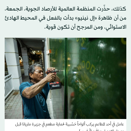
كذلك، حذّرت المنظمة العالمية للأرصاد الجوية، الجمعة،
من أن ظاهرة «إل نينيو» بدأت بالفعل في المحيط الهادئ
الاستوائي، ومن المرجح أن تكون قوية.
عامل في أحد المطاعم يركب ألواحاً خشبية لحماية مطعم في جزيرة ماريانا قبل