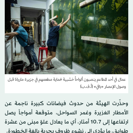
عمال في أحد المطاعم ينصبون ألواحاً خشبية لحماية مطعمهم في جزيرة ماريانا قبل
وصول الإعصار «بافي» (أ.ف.ب)
وحذّرت الهيئة من حدوث فيضانات كبيرة ناجمة عن
الأمطار الغزيرة وغمر السواحل، متوقعة أمواجاً يصل
ارتفاعها إلى 10.7 أمتار، أي ما يعادل علوّ مبنى من عشرة
طوابق، ما يؤدي إلى نشوء ظروف بحرية بالغة الخطورة.