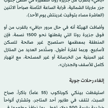
«بافي» بالقرب من جزيرة روتا الصغيرة في أقصى جنوب
جزر ماريانا الشمالية، قرابة الساعة الثامنة صباحاً الاثنين
(العاشرة مساء بتوقيت غرينتش يوم الأحد).
وأضافت الهيئة أنه في حال مرور «بافي» بالقرب من أو
فوق جزيرة روتا التي يقطنها نحو 1500 نسمة، فإن
المنطقة بمعظمها «ستصبح غير صالحة للسكن
لأسابيع، وربما لفترة أطول. وستُدمر العديد من المنازل
غير المبنية من الخرسانة أو غير المسلحة، مع انهيار
كامل للأسقف والجدران».
إلغاء رحلات جوية
استيقظت بينكي كوباكوب (55 عاماً) باكراً، صباح
السبت، لتقف في طابور أحد المتاجر، وتشتري ألواحاً
خشبية بقيمة 500 دولار تغطي بها نوافذ مطعمها في