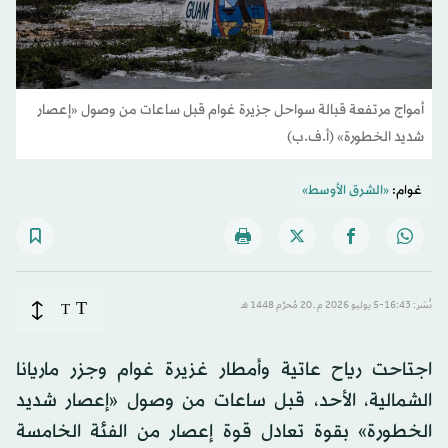
أمواج مرتفعة قبالة سواحل جزيرة غوام قبل ساعات من وصول «إعصار
شديد الخطورة» (أ.ف.ب)
غوام:
«الشرق الأوسط»
T
نُشر: 16:43-5 يوليو 2026 م ـ 20 مُحرَّم 1448 هـ
T
اجتاحت رياح عاتية وأمطار غزيرة غوام وجزر ماريانا
الشمالية، الأحد، قبل ساعات من وصول «إعصار شديد
الخطورة» بقوة تعادل قوة إعصار من الفئة الخامسة