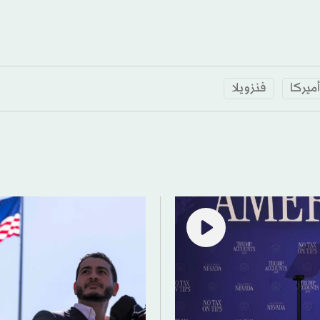
أميركا
فنزويلا