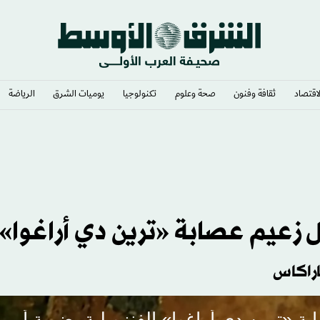
لاقتصاد
ثقافة وفنون
صحة وعلوم
تكنولوجيا
يوميات الشرق​
الرياضة
ل زعيم عصابة «ترين دي أراغوا»
اراكاس
 «ترين دي أراغوا» الفنزويلية بضربة أمير