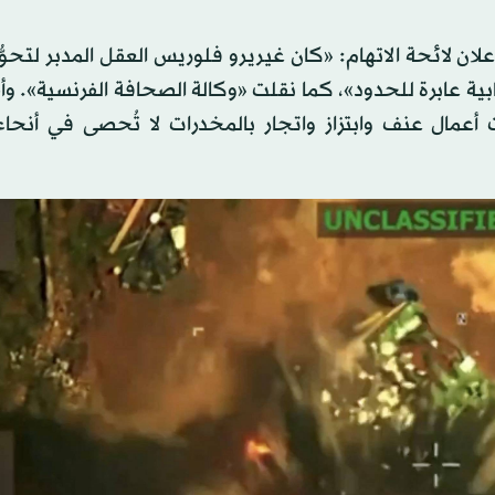
لان لائحة الاتهام: «كان غيريرو فلوريس العقل المدبر لتحوُّ
ية عابرة للحدود»، كما نقلت «وكالة الصحافة الفرنسية». و
أعمال عنف وابتزاز واتجار بالمخدرات لا تُحصى في أنحاء 