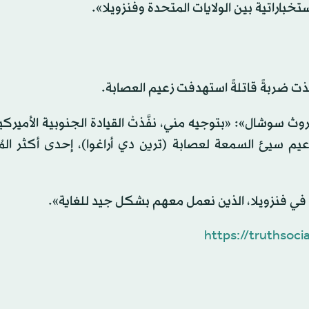
تخباراتية بين الولايات المتحدة وفنزويلا».
فَّذت ضربةً قاتلةً استهدفت زعيم العصابة.
وشال»: «بتوجيه مني، نفَّذتْ القيادة الجنوبية الأميركية
م سيئ ​السمعة ‌لعصابة ⁠(ترين ​دي أراغوا)، إحدى ⁠أكثر المُ
 في فنزويلا، الذين نعمل معهم بشكل جيد للغاية».
https://truthso