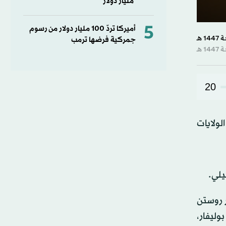
مليار دولار
5
0
أميركا تردّ 100 مليار دولار من رسوم
second
جمركية فرضها ترمب
of
22
second
90%
20
لولايات
يلي.
ر روستن
وليفار،