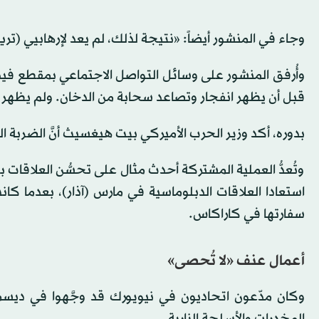
وجاء في المنشور أيضاً: «نتيجة لذلك، لم يعد لإرهابيي (تري
قبل أن يظهر انفجار وتصاعد سحابة من الدخان. ولم يظه
بدوره، أكد وزير الحرب الأميركي بيت هيغسيث أنَّ الضربة الح
وتُعدُّ العملية المشتركة أحدث مثال على تحسُّن العلاقات
سفارتها في كاراكاس.
أعمال عنف «لا تُحصى»
وكان مدّعون اتحاديون في نيويورك قد وجَّهوا في ديسمبر 
المخدرات والأسلحة النارية.