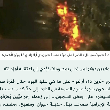
ث سوشال» للضربة على موقع عصابة «ترين دي أراغوا» في 12 يونيو (أ.ف.ب)
رو «ترين دي أراغوا» على ما هي عليه اليوم خلال فترة س
سجون شهرةً بسوء السمعة في البلاد، إلى حدٍّ كبير؛ بسبب 
لسيطرة على بعض السجون... إلى زعماء إجراميِّين يُعرَفو
ابة الإجرامية سمحت ببناء حديقة حيوان، ومسبح، وملعب، 