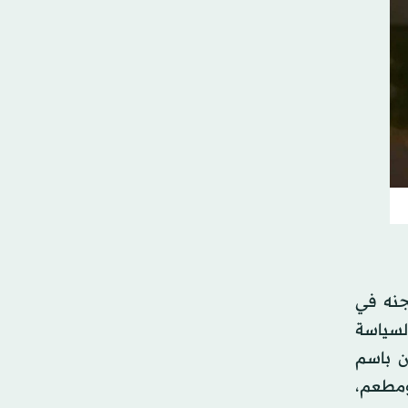
جنه في
السياسة
ن باسم
ومطعم،