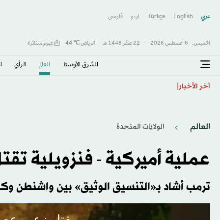
عربي
English
Türkçe
اردو
فارسى
الخميس,
6 أغسطس 2026
-
22 صفَر 1448 هـ
الرياض
℃
44
غيوم متناثرة
الشرق الأوسط​
العالم
الرأي
ا
البطلة الأولمبية مويرهيد تعود إلى المنافسات بعد 4 أعوام من الاعتزال
آخر الأخبار
العالم
الولايات المتحدة​
عملية أميركية - فنزويلية تقت
ترمب أشاد بـ«التنسيق الوثيق» بين واشنطن وك
مقتل زعيم عصابة