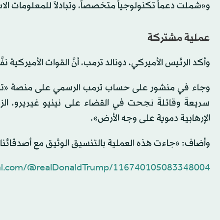
و«شملت دعماً تكنولوجياً متخصصاً، وتبادلاً للمعلومات الاس
عملية مشتركة
وأكد الرئيس الأميركي، دونالد ترمب، أنَّ القوات الأميركية ن
وجاء في منشور على حساب ترمب الرسمي على منصة «تروث س
سريعةً وقاتلةً نجحت ‌في القضاء على نينيو ‌غيريرو، الزعي
الإرهابية دموية على وجه الأرض».
وأضاف: «جاءت هذه العملية بالتنسيق الوثيق مع أصدقائنا
cial.com/@realDonaldTrump/116740105083348004