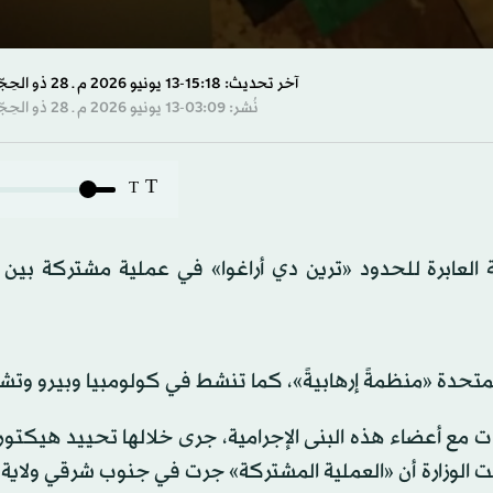
s
آخر تحديث: 15:18-13 يونيو 2026 م ـ 28 ذو الحِجّة 1447 هـ
نُشر: 03:09-13 يونيو 2026 م ـ 28 ذو الحِجّة 1447 هـ
s
Volume
T
T
العابرة للحدود «ترين دي أراغوا» في عملية مشتركة بين ا
 المتحدة «منظمةً إرهابيةً»، كما تنشط في كولومبيا وبيرو وتش
ات مع أعضاء هذه البنى الإجرامية، جرى خلالها تحييد هيكتو
 الوزارة أن «العملية المشتركة» جرت في جنوب شرقي ولاية ب