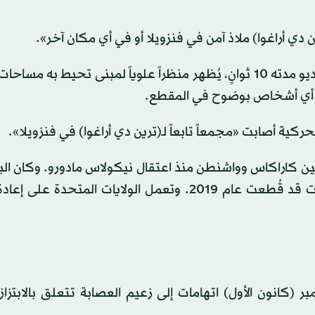
ن دي أراغوا) ملاذ آمن في فنزويلا أو في أي مكان آخر».
وأُرفق المنشور على وسائل التواصل الاجتماعي بمقطع فيديو مدته 10 ثوانٍ، يُظهر منظراً علوياً لمبنى تحيط
ر أي أشخاص بوضوح في المقطع.
ركية أصابت «مجمعاً تابعاً لـ(ترين دي أراغوا) في فنزويلا».
 بين كاراكاس وواشنطن منذ اعتقال نيكولاس مادورو. وكان الب
استعادا العلاقات الدبلوماسية في مارس (آذار)، بعدما كانت قد قُطعت عام 2019. وتعمل الولايات الم
(كانون الأول) اتهامات إلى زعيم العصابة تتعلق بالابتزاز