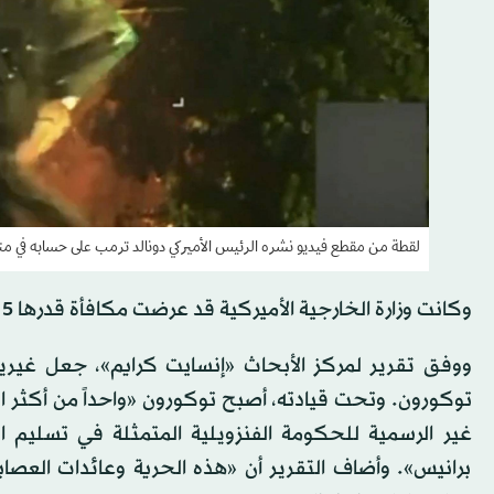
لقطة من مقطع فيديو نشره الرئيس الأميركي دونالد ترمب على حسابه في منصة «ترو
وكانت وزارة الخارجية الأميركية قد عرضت مكافأة قدرها 5 ملايين دولار لمَن يُدلي بمعلومات تؤدي إلى اعتقاله أو إدانته.
ووفق تقرير لمركز الأبحاث «إنسايت كرايم»، جعل غيري
توكورون. وتحت قيادته، أصبح توكورون «واحداً من أكثر ال
غير الرسمية للحكومة الفنزويلية المتمثلة في تسليم ا
برانيس». وأضاف التقرير أن «هذه الحرية وعائدات العص