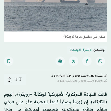
سفن في مضيق هرمز (رويترز)
واشنطن:
«الشرق الأوسط»
آخر تحديث: 13:04-9 يونيو 2026 م ـ 24 ذو الحِجّة 1447 هـ
T
T
نُشر: 05:19-9 يونيو 2026 م ـ 24 ذو الحِجّة 1447 هـ
​قالت القيادة المركزية الأميركية لوكالة «رويترز»، ‌اليوم
‌(الثلاثاء)، ​إن ‌زورقاً ⁠مسيَّراً ​تابعاً للبحرية عثر ⁠على فردَي
طاقم ⁠طائرة ‌هليكوبتر ‌هجومية ​أميركية ‌من ‌طراز