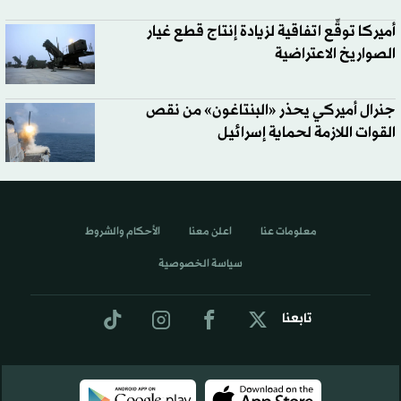
أميركا توقِّع اتفاقية لزيادة إنتاج قطع غيار
الصواريخ الاعتراضية
جنرال أميركي يحذر «البنتاغون» من نقص
القوات اللازمة لحماية إسرائيل
معلومات عنا
اعلن معنا
الأحكام والشروط
سياسة الخصوصية
تابعنا