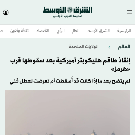
الرئيسية
الشرق الأوسط​
العالم
الرأي
الاقتصاد
ثقافة وفنون
صح
العالم
الولايات المتحدة​
إنقاذ طاقم هليكوبتر أميركية بعد سقوطها قرب
«هرمز»
لم يتضح بعد ما إذا كانت قد أُسقطت أم تعرضت لعطل فني