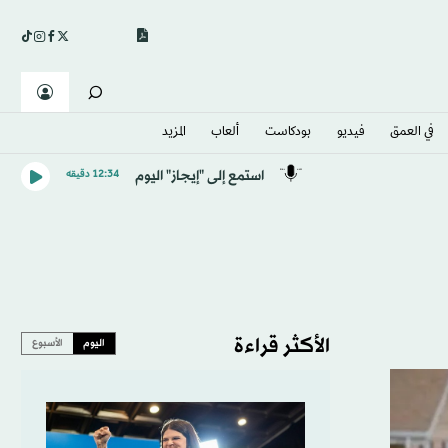
في العمق
فيديو
بودكاست
ألعاب
المزيد
استمع إلى "إيجاز" اليوم
12:34 دقيقه
الأكثر قراءة
اليوم
الأسبوع