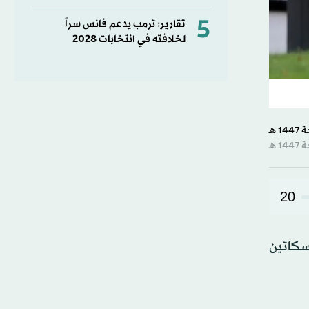
5
تقارير: ترمب يدعم فانس سراً
لخلافته في انتخابات 2028
20
سكاتين