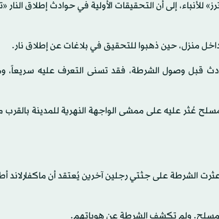
 للأنباء، إلى أن التحقيقات الأولية في حوادث إطلاق النار «ت
ل منزل، حين ​ذهبوا ‌للتحقيق ⁠في ​بلاغات عن ⁠إطلاق نار.
دث قبل وصول الشرطة، فقد تسنى التعرف عليه سريعاً، وهو
سلح ‌عُثر عليه على ممشى ​الواجهة النهرية للمدينة بالقرب 
رت الشرطة على جثتي رجلين آخرين يُعتقد ‌أن ماكفارلاند أطل
 المسلح. ولم تكشف الشرطة عن هوياتهم.