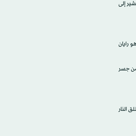
شير إلى
 رايان
‌من جسر
ق النار