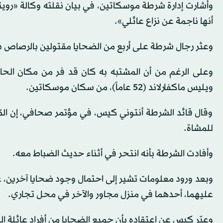
وأشارت إدارة شرطة موسكاتين، في بيان نقلته وكالة «رويترز»
أنها ناجمة عن نزاع عائلي».
وعثر رجال شرطة على أربع ‌من الضحايا مقتولين ‌بالرصاص داخ
وعلى الرغم من أن المشتبه به كان قد فر من مكان الحا
ويليس ماكفارلاند (52 عاماً)، من سكان موسكاتين.
وقال قائد ⁠الشرطة أنتوني كيس، في مؤتمر صحافي، ‌إن المُ
للمشاة.
وأفادت الشرطة بأنه انتحر ‌في أثناء حديث الضباط معه.
وبعد ورود معلومات تشير إلى احتمال وجود ضحايا آخرين، عث
عليهما، أحدهما في منزل مجاور والآخر في ⁠محل ⁠تجاري.
وعبّر كيس عن اعتقاده بأن جميع الضحايا من أفراد عائلة