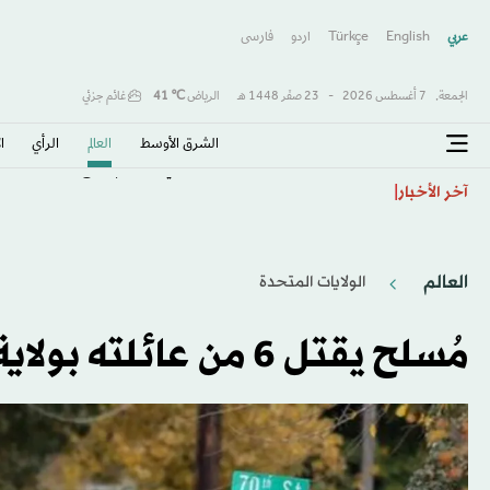
عربي
English
Türkçe
اردو
فارسى
الجمعة,
7 أغسطس 2026
-
23 صفَر 1448 هـ
الرياض
℃
41
غائم جزئي
الشرق الأوسط​
العالم
الرأي
ا
إسبانيا تهدد بإجراءات مضادة في حال لم ترفع إيطاليا قيودا
آخر الأخبار
العالم
الولايات المتحدة​
مُسلح يقتل 6 من عائلته بولاية آيوا الأميركية قبل أن ينتحر