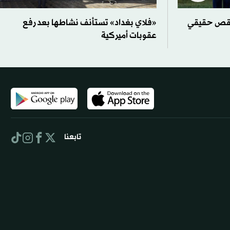
 نقص حقيقي
«فلاي بغداد» تستأنف نشاطها بعد رفع
عقوبات أميركية
تابعنا