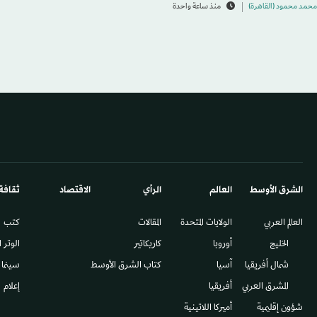
محمد محمود (القاهرة)
منذ ساعة واحدة
الشرق الأوسط​
العالم
الرأي
الاقتصاد
ثقافة
العالم العربي
الولايات المتحدة
المقالات
كتب
الخليج
أوروبا
كاريكاتير
الوتر 
شمال أفريقيا
آسيا
كتاب الشرق الأوسط
سينما
المشرق العربي
أفريقيا
إعلام
شؤون إقليمية
أميركا اللاتينية