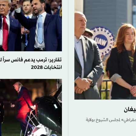
تقارير: ترمب يدعم فانس سراً ل
انتخابات 2028
يغان
لديمقراطي» لمجلس الشيوخ بولاية