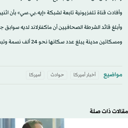
وأفادت قناة تلفزيونية تابعة لشبكة «إيه.بي.سي» بأن اثني
وأبلغ قائد الشرطة الصحافيين أن ماكفارلاند لديه سوابق جنا
ومسكاتين مدينة يبلغ عدد سكانها ​نحو 24 ​ألف نسمة وتبعد 250 كيلومتراً تقريباً شرق دي موين، عاصمة ولاية آيوا.
مواضيع
أخبار أميركا
حوادث
أميركا
مقالات ذات صلة