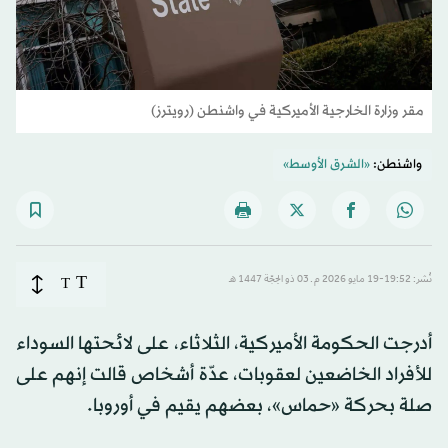
مقر وزارة الخارجية الأميركية في واشنطن (رويترز)
واشنطن:
«الشرق الأوسط»
T
نُشر: 19:52-19 مايو 2026 م ـ 03 ذو الحِجّة 1447 هـ
T
أدرجت الحكومة الأميركية، الثلاثاء، على لائحتها السوداء
للأفراد الخاضعين لعقوبات، عدّة أشخاص قالت إنهم على
صلة بحركة «حماس»، بعضهم يقيم في أوروبا.