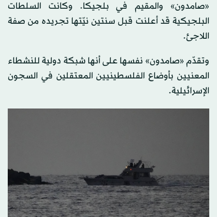
«صامدون» والمقيم في بلجيكا. وكانت السلطات
البلجيكية قد أعلنت قبل سنتين نيّتها تجريده من صفة
اللاجئ.
وتقدّم «صامدون» نفسها على أنها شبكة دولية للنشطاء
المعنيين بأوضاع الفلسطينيين المعتقلين في السجون
الإسرائيلية.