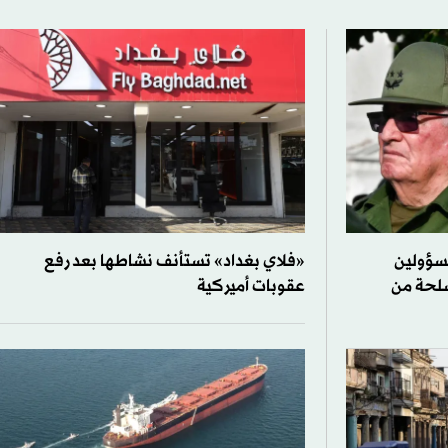
سؤولين
«فلاي بغداد» تستأنف نشاطها بعد رفع
لحة من
عقوبات أميركية