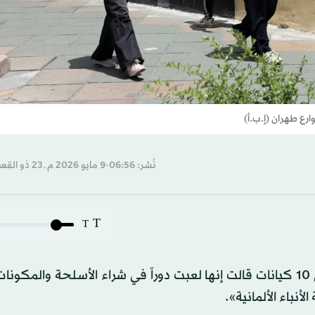
ارع طهران (إ.ب.أ)
نُشر: 06:56-9 مايو 2026 م ـ 23 ذو القِعدة 1447 هـ
T
T
أعلنت وزارة الخزانة الأميركية، الجمعة، فرض عقوبات على 10 كيانات قالت إنها لعبت دوراً في شراء الأسلحة وا
أنباء الألمانية».