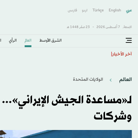
عربي
English
Türkçe
اردو
فارسى
الجمعة,
7 أغسطس 2026
-
23 صفَر 1448 هـ
الشرق الأوسط​
العالم
الرأي
ا
عبد الله السالم: لا أعلم شيئاً عن مفاوضات الهلال… ملتزم 
آخر الأخبار
العالم
الولايات المتحدة​
لـ«مساعدة الجيش الإيراني»...
وشركات