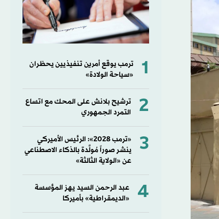
1
ترمب يوقع أمرين تنفيذيين يحظران
«سياحة الولادة»
2
ترشيح بلانش على المحك مع اتساع
التمرد الجمهوري
3
«ترمب 2028»: الرئيس الأميركي
ينشر صوراً مُولَّدة بالذكاء الاصطناعي
عن «الولاية الثالثة»
4
عبد الرحمن السيد يهز المؤسسة
«الديمقراطية» بأميركا