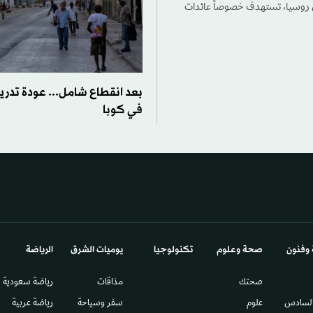
لى روسيا، تستهدف خصوصاً عائدات
بعد انقطاع شامل... عودة تدري
في كوبا
 وفنون
صحة وعلوم
تكنولوجيا
يوميات الشرق​
الرياضة
صحتك
مذاقات
رياضة سعودية
السادس​
علوم
سفر وسياحة
رياضة عربية