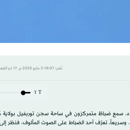
نُشر: 19:07-3 مايو 2026 م ـ 17 ذو القِعدة 1447 هـ
T
T
اء، سمع ضباطٌ متمركزون في ساحة سجن توربفيل بولاية كار
 وسريعاً، تعرّف أحد الضباط على الصوت المألوف، فنظر إلى