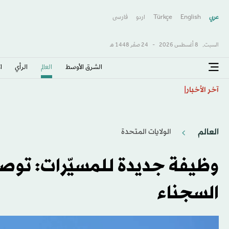
عربي
English
Türkçe
اردو
فارسى
السبت,
8 أغسطس 2026
-
24 صفَر 1448 هـ
الشرق الأوسط​
العالم
الرأي
ا
باريس سان جيرمان يواسي ميسي بعد وفاة والده
آخر الأخبار
العالم
الولايات المتحدة​
وظيفة جديدة للمسيّرات: توصي
السجناء