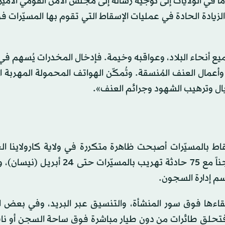
شكلة متفشية لدرجة دفعت 21 مدعياً عاماً في الولايات إلى توجيه رسالة إلى مجلس الأمن القومي 
لزيادة الحادة في عمليات الإسقاط التي تقوم بها المسيّرات 
ع أنحاء البلاد، وعواقبه وخيمة. فإدخال المخدرات يُسهم في 
أعمال العنف المُنسقة. وتُمكّن الهواتف المحمولة المهربة 
يال وترهيب الشهود وجرائم العنف».
 بالمسيّرات أصبحت ظاهرة متكررة في ولاية كارولاينا الج
ففي هذا العام، تعاملت سجون الولاية البالغ عددها 21 سجناً مع 75 حادثة تهريب بال
اءها فوق سور المنشأة، والتنسيق عبر البريد، وفي بعض ال
فتحلق طائرات من دون طيار مباشرة فوق ساحة السجن أو ناف