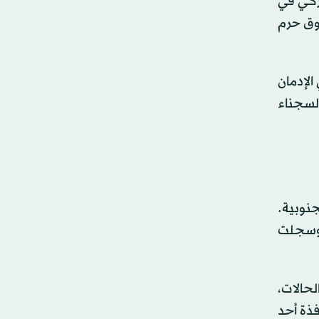
الأميركي في
فوق حرم
الإدمان
السجناء
نوبية.
مسيّرات حتى 24 أبريل (نيسان)، وسجلت
حالات،
ذة أحد