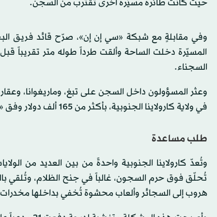
حيث كانت طائرة مسيّرة أخرى تقترب من السجن.
وفي مقابلةٍ مع شبكة «سي إن إن»، صرّح قائد فريق البحث 
المسيّرة دخلت الساحة وألقت طرداً طوله متر تقريباً قبل
السجناء.
في ولاية كارولاينا الجنوبية، بأكثر من 165 ألف دولار وفق «أسعار السجون».
طلب مساعدة
وتُعدّ كارولاينا الجنوبية واحدةً من بين العديد من الول
تُحلّق فوق حرم السجون، غالباً في جنح الظلام، وتُلقي 
هروب إلى السجائر وألعاب محشوة تُخفي بداخلها مخدرات تُقد