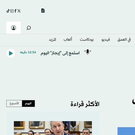
في العمق
فيديو
بودكاست
ألعاب
المزيد
استمع إلى "إيجاز" اليوم
12:34 دقيقه
الأكثر قراءة
اليوم
الأسبوع