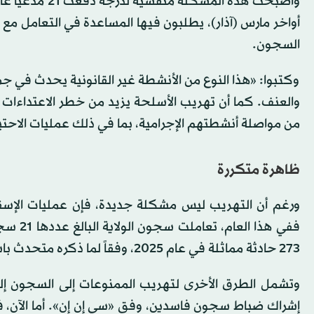
وأصبحت هذه الم
أواخر مارس (آذار)، يطلبون فيها المساعدة في التعامل مع ا
السجون.
وكتبوا: «هذا النوع من الأنشطة غير القانونية يحدث في جمي
والعنف. كما أن تهريب الأسلحة يزيد من خطر الاعتداءات و
من مواصلة أنشطتهم الإجرامية، بما في ذلك عمليات الاحت
ظاهرة متكررة
ورغم أن التهريب ليس مشكلة جديدة، فإن عمليات الإسقاط
273 حادثة مماثلة في عام 2025، وفقاً لما ذكره متحدث باسم إدارة السجون.
وتشمل الطرق الأخرى لتهريب الممنوعات إلى السجون إلق
إشراك ضباط سجون فاسدين، وفق «سي إن إن». أما الآن، 