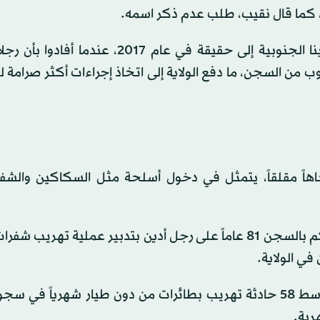
»، كما قال نقيب، طلب عدم ذكر اسمه.
وحوّلت طائرة مسيّرة أسوأ مخاوف مسؤولي ولاية كارولاينا الجنوبية إلى حقيقة في عام 2017،
من السجن، ما دفع الولاية إلى اتخاذ إجراءات أكثر صرامة ل
تجاهاً مقلقاً، يتمثل في دخول أسلحة مثل السكاكين والشفر
وفي مارس (آذار)، أعلن المدعي العام لولاية فلوريدا عن حكم بالسجن 81 عاماً على رجل أدين بتدبير عملية ت
ي الولاية.
وقال المدعي العام في جورجيا إن الولاية تسجل في المتوسط ​​58 حادثة تهريب بطائرات من دون طيار شهرياً
ربة.