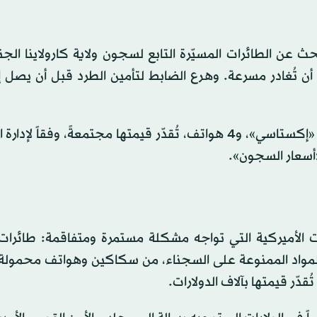
عن الطائرات المسيّرة التابع لسجون ولاية كارولاينا الجن
 أن تُغادر مسرعة. وهرع الضابط لتأمين الطرد قبل أن يصل إ
وعثر المسؤولون داخل السجن على تبغ، وماريغوانا، وعقار «إكستاسي»، و4 هواتف، تُقدّر قيمتها مجتمعةً، وف
ايات الأميركية التي تواجه مشكلة مستمرة ومتفاقمة: طائرات
بالمواد الممنوعة على السجناء، من سكاكين وهواتف محمولة
ّر قيمتها بآلاف الدولارات.