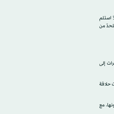
 عندما أفادوا بأن رجلاً استلم
لحدّ من
ات إلى
هريب شفرات حلاقة
 في سجونها، مع