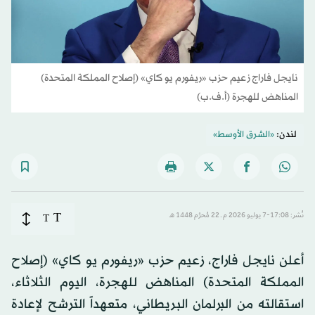
نايجل فاراج زعيم حزب «ريفورم يو كاي» (إصلاح المملكة المتحدة)
المناهض للهجرة (أ.ف.ب)
لندن:
«الشرق الأوسط»
T
نُشر: 17:08-7 يوليو 2026 م ـ 22 مُحرَّم 1448 هـ
T
أعلن نايجل فاراج، زعيم حزب «ريفورم يو كاي» (إصلاح
المملكة المتحدة) المناهض للهجرة، اليوم الثلاثاء،
استقالته من البرلمان البريطاني، متعهداً الترشح لإعادة