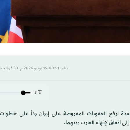
نُشر: 00:51-15 يونيو 2026 م ـ 30 ذو الحِجّة 1447 هـ
T
T
تعدة لرفع ‌العقوبات المفروضة ‌على إيران ​رداً ‌على ⁠خطوات
ى ‌اتفاق ‌لإنهاء ​الحرب بينهما.