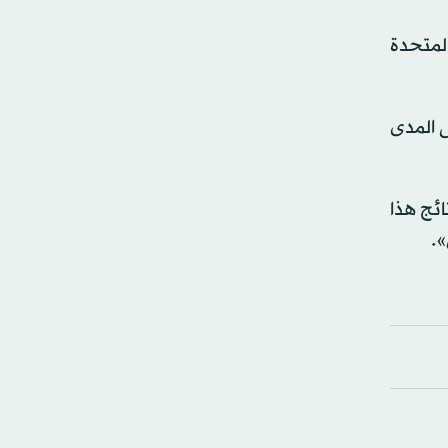
المتحدة
ى المدى
ئج هذا
».