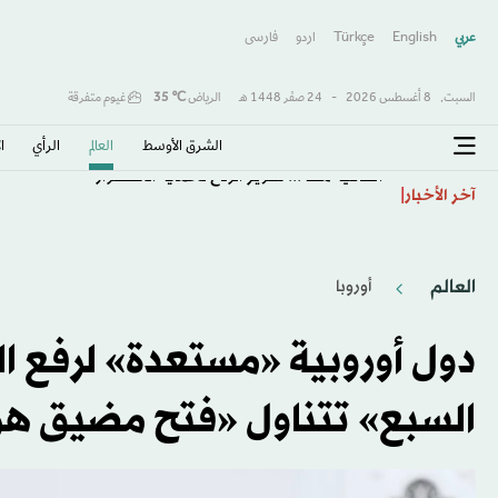
عربي
English
Türkçe
اردو
فارسى
السبت,
8 أغسطس 2026
-
24 صفَر 1448 هـ
الرياض
℃
35
غيوم متفرقة
الشرق الأوسط​
العالم
الرأي
ا
اتفاقية مكة... تعزيز الردع لحماية الاستقرار
آخر الأخبار
العالم
أوروبا
دول أوروبية «مستعدة» لرفع ال
السبع» تتناول «فتح مضيق هر