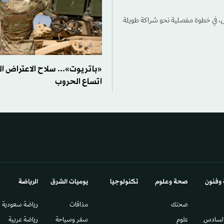
س، في خطوة مفصلية نحو شراكة طويلة
«باتريوت»... سلاح الاعتراض 
اتساع الحروب
 وفنون
صحة وعلوم
تكنولوجيا
يوميات الشرق​
الرياضة
صحتك
مذاقات
رياضة سعودية
السادس​
علوم
سفر وسياحة
رياضة عربية