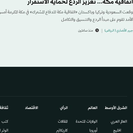
اتفاقية مكة... تعزيز الردع لحماية الاستقرار
وقعت السعودية وتركيا وباكستان «اتفاقية مكة للدفاع المشترك» في مكة المكرمة أم
الأمد تقوم على مبدأ الردع والتنسيق والتكامل
جبير الأنصاري ( الرياض)
منذ ساعتين
الشرق الأوسط​
العالم
الرأي
الاقتصاد
ثقافة
العالم العربي
الولايات المتحدة
المقالات
كتب
الخليج
أوروبا
كاريكاتير
الوتر 