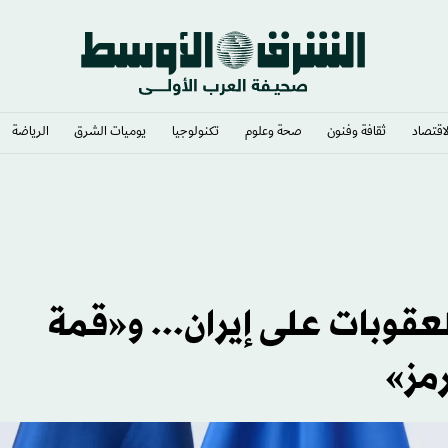
لاقتصاد
ثقافة وفنون
صحة وعلوم
تكنولوجيا
يوميات الشرق​
الرياضة
عقوبات على إيران... و«قمة
مز»