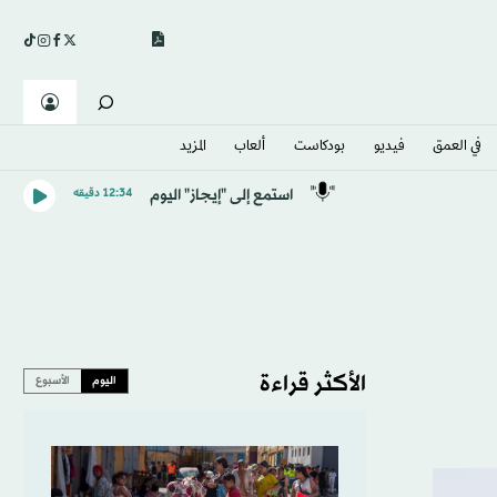
في العمق
فيديو
بودكاست
ألعاب
المزيد
استمع إلى "إيجاز" اليوم
12:34 دقيقه
الأكثر قراءة
اليوم
الأسبوع