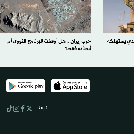
الذي يستهلكه
حرب إيران... هل أوقفت البرنامج النووي أم
أبطأته فقط؟
تابعنا