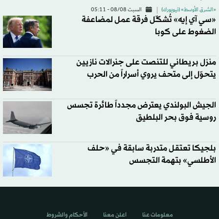
«الشرق الأوسط» (نيويورك)
السبت 08/08 - 05:11
«سي آي إيه» تُشكّل فرقة عمل لمضاعفة
الضغوط على كوبا
منزل بريطاني للتنصت على جنرالات نازيين
يتحوّل إلى متحف يروي أسراراً من الحرب
الجيش البولندي يعترض مجدداً طائرة تجسس
روسية فوق بحر البلطيق
بلجيكا تعتقل متدربة سابقة في «حلف
الأطلسي» بتهمة التجسس
معلومات عنا
اعلن معنا
الأحكام والشروط