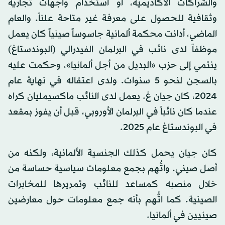
والشراكات الأكاديمية، أو استخدام واجهات تجارية
وثقافية للحصول على معرفة غير متاحة علناً. والعام
الماضي، أدانت محكمة ألمانية جاسوساً صينياً كان يعمل
موظفاً لدى نائب في البرلمان الفيدرالي (البوندستاغ)
ينتمي إلى حزب «البديل من أجل ألمانيا»، وحكمت عليه
بالسجن لنحو 5 سنوات. ولدى اعتقاله في نهاية عام
2024، كان جيان غ. يعمل لدى النائب ماكسيمليان كراه
عندما كان نائباً في البرلمان الأوروبي، قبل أن يفوز بمقعد
في البوندستاغ عام 2025.
كان جيان يحمل كذلك الجنسية الألمانية، ولكنه من
أصل صيني. واتُّهم بجمع معلومات سياسية حساسة من
خلال منصبه كمساعد للنائب وتمريرها للمخابرات
الصينية. كما اتُّهم بأنه جمع معلومات حول معارضين
صينيين في ألمانيا.