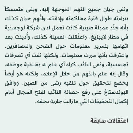
ونفى جيان جميع التهم الموجهة إليه، وبقي متمسكاً
ببراءته طوال فترة محاكمته وإدانته. واتُّهم جيان كذلك
بأنه جنّد عميلة صينية كانت تعمل لدى شركة لوجستية
في مطار لايبزيغ. واعتُقلت العميلة كذلك، وأُدينت بعد
اتهامها بتمرير معلومات حول الشحن والمسافرين.
واعترفت بأنها مررت معلومات، ولكنها نفت أي تصرفات
تجسسية. ونفى النائب كراه أي علم له بخلفية موظفه،
وقال إنه علم بالتهم من خلال الإعلام. ولكنه هو أيضاً
يخضع لتحقيق حول تلقيه رشى من الصين. ووافق
البوندستاغ على رفع حصانة النائب لفتح المجال أمام
إكمال التحقيقات التي ما زالت جارية بحقه.
اعتقالات سابقة