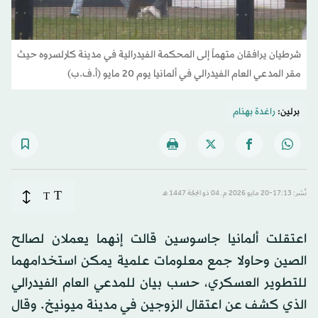
شرطيان يرافقان متهماً إلى المحكمة الفيدرالية في مدينة كارلسروه حيث
مقر المدعي العام الفيدرالي في ألمانيا يوم 20 مايو (أ.ف.ب)
برلين:
راغدة بهنام
T
نُشر: 17:13-20 مايو 2026 م ـ 04 ذو الحِجّة 1447 هـ
T
اعتقلت ألمانيا جاسوسين قالت إنهما يعملان لصالح
الصين وحاولا جمع معلومات علمية يمكن استخدامهما
للتطوير العسكري، حسب بيان للمدعي العام الفيدرالي
الذي كشف عن اعتقال الزوجين في مدينة ميونيخ. وقال