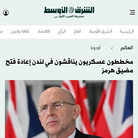
الرئيسية
الشرق الأوسط​
العالم
الرأي
الاقتصاد
ثقافة وفنون
صح
العالم
أوروبا
مخططون عسكريون يناقشون في لندن إعادة فتح
مضيق هرمز