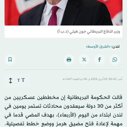
وزير الدفاع البريطاني جون هيلي (د.ب.أ)
لندن:
«الشرق الأوسط»
T
نُشر: 00:42-22 أبريل 2026 م ـ 06 ذو القِعدة 1447 هـ
T
قالت الحكومة البريطانية إن مخططين عسكريين من
أكثر من 30 دولة سيعقدون محادثات ​تستمر يومين في
لندن ابتداء من اليوم (الأربعاء)، بهدف المضي قدما في
مهمة لإعادة فتح مضيق هرمز ووضع خطط تفصيلية.