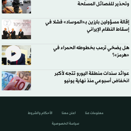
وتحذير للفصائل المسلحة
إقالة مسؤولين بارزين بـ«الموساد» فشلا في
إسقاط النظام الإيراني
هل يضحّي ترمب بخطوطه الحمراء في
«هرمز»؟
عوائد سندات منطقة اليورو تتجه لأكبر
انخفاض أسبوعي منذ نهاية يونيو
معلومات عنا
اعلن معنا
الأحكام والشروط
سياسة الخصوصية