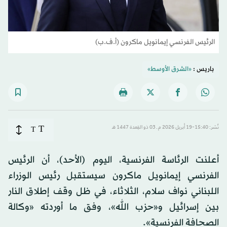
الرئيس الفرنسي إيمانويل ماكرون (أ.ف.ب)
باريس :
«الشرق الأوسط»
T
نُشر: 15:40-19 أبريل 2026 م ـ 03 ذو القِعدة 1447 هـ
T
أعلنت الرئاسة الفرنسية، اليوم (الأحد)، أن الرئيس
الفرنسي إيمانويل ماكرون سيستقبل رئيس الوزراء
اللبناني نواف سلام، الثلاثاء، في ظل وقف إطلاق النار
بين إسرائيل و«حزب الله»، وفق ما أوردته «وكالة
الصحافة الفرنسية».