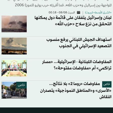
المواجهة بين إسرائيل و«حزب الله». فما أفرزته حرب يوليو (تموز) 2006
«الشرق الأوسط» (بيروت)
السبت 08/08 - 00:18
لبنان وإسرائيل يتفقان على قائمة دول يمكنها
التحقق من نزع سلاح «حزب الله»
استهداف الجيش اللبناني يرفع منسوب
التصعيد الإسرائيلي في الجنوب
المفاوضات اللبنانية - الإسرائيلية... «مسار
تراكمي» أم «مفاوضات مفتوحة»؟
مفاوضات «روما 2» بلا نتائج...
خاص
خاص
«الأسرى» و«المناطق النموذجية» يتصدران
النقاش