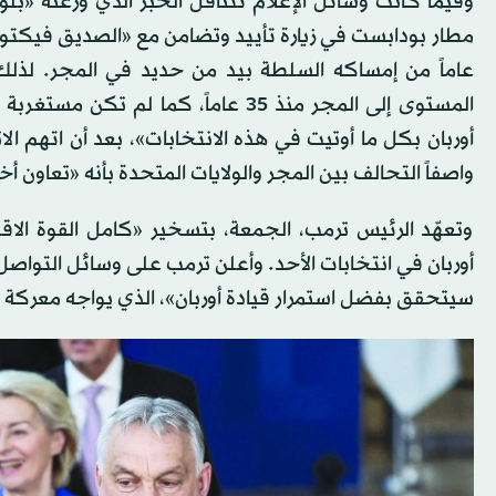
وفيما كانت وسائل الإعلام تتناقل الخبر الذي وزّعته «
عاماً من إمساكه السلطة بيد من حديد في المجر. لذلك
المستوى إلى المجر منذ 35 عاماً، كما
أوربان بكل ما أوتيت في هذه الانتخابات»، بعد أن اتهم الات
واصفاً التحالف بين المجر والولايات المتحدة بأنه «تعاون أخ
وتعهّد الرئيس ترمب، الجمعة، بتسخير «كامل القوة الاقت
أوربان في انتخابات الأحد. وأعلن ترمب على وسائل التواص
سيتحقق بفضل استمرار قيادة أوربان»، الذي يواجه معركة صع