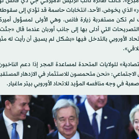
بلومبرغ»، كانت طائرة نائب الرئيس الأميركي جي دي فانس ت
 لم تكن مستغربة زيارة فانس، وهي الأولى لمسؤول أميرك
 لم تكن مستغربة التصريحات التي أدلى بها إلى جانب أوربان عندما قال «جئ
حاد الأوروبي بالتدخل فيها «بشكل لم يسبق أن رأيت له مثيلاً 
لاقي».
صادية» للولايات المتحدة لمساعدة المجر إذا دعم الناخبو
ل الاجتماعي: «نحن متحمسون للاستثمار في الازدهار المستقب
بة في وجه منافسه المؤيد للاتحاد الأوروبي بيتر ماغيار.