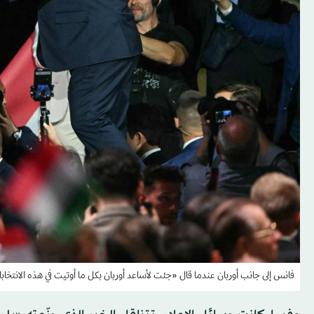
فانس إلى جانب أوربان عندما قال «جئت لأساعد أوربان بكل ما أوتيت في هذه الانتخا