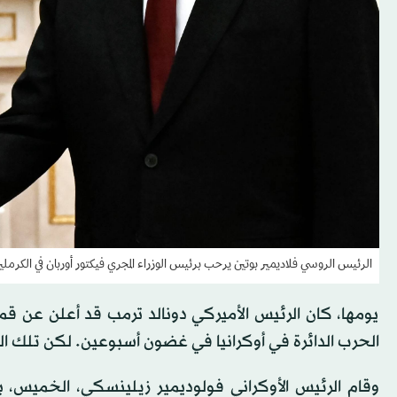
الرئيس الروسي فلاديمير بوتين يرحب برئيس الوزراء المجري فيكتور أوربان في الكرملين - 28 نوفمبر 2025 
يومها، كان الرئيس الأميركي دونالد ترمب قد أعلن عن 
الحرب الدائرة في أوكرانيا في غضون أسبوعين. لكن تلك القم