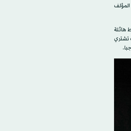
 المؤلف
ة تحت ضغوط هائلة
ت تشتري
با.