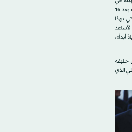
هبط في
مطار بودابست في زيارة تأييد وتضامن مع «الصديق فيكتور» الذي يخوض، الأحد، انتخابات حاسمة قد تؤدي إلى سقوطه بعد 16
ي بهذا
ت لأساعد
أبداً»،
ن حليفه
لي الذي