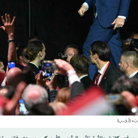
بات» (أ.ف.ب)