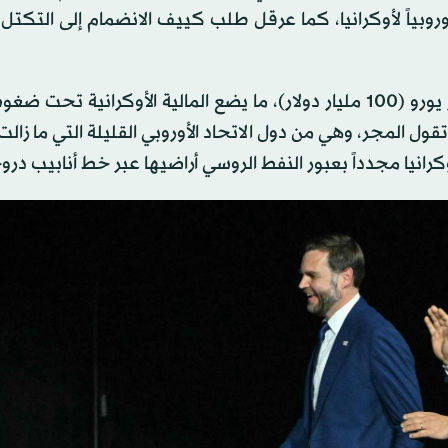
وروبياً لأوكرانيا، كما عرقل طلب كييف الانضمام إلى التكتل
وتعطِّل المجر قرضاً من الاتحاد الأوروبي لكييف بـ90 مليار يورو (100 مليار دولار)، ما يضع المالية الأوكراني
 المجر، وهي من دول الاتحاد الأوروبي القليلة التي ما زال
رانيا مجدداً بعبور النفط الروسي أراضيها عبر خط أنابيب دروج