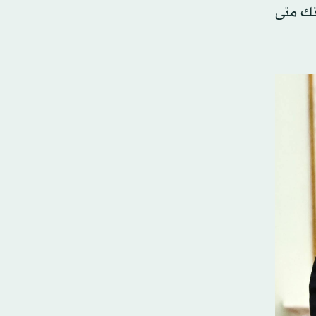
متك متى