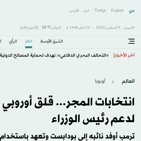
عربي
English
Türkçe
اردو
فارسى
الخميس,
6 أغسطس 2026
-
22 صفَر 1448 هـ
الرياض
℃
39
غيوم قاتمة
الشرق الأوسط​
العالم
الرأي
ا
مهرجان «لوكارنو» يُحاكم هوليوود وسنوات المكارثية
آخر الأخبار
العالم
أوروبا
انتخابات المجر... قلق أوروب
لدعم رئيس الوزراء
ترمب أوفد نائبه إلى بودابست وتعهد باستخدام «ا