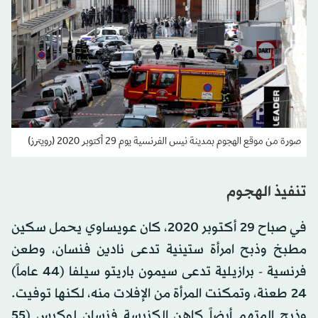
صورة من موقع الهجوم بمدينة نيس الفرنسية يوم 29 أكتوبر 2020 (رويترز)
تنفيذ الهجوم
في صباح 29 أكتوبر 2020، كان عويساوي يحمل سكين
مطبخ وذبح امرأة ستينية تدعى نادين فنسان، وطعن
فرنسية - برازيلية تدعى سيمون باريتو سيلفا (44 عاماً)
24 طعنة، وتمكنت المرأة من الإفلات منه، لكنها توفيت.
وذبح المتهم أيضاً كاهن الكنيسة فنسان لوكيس (55