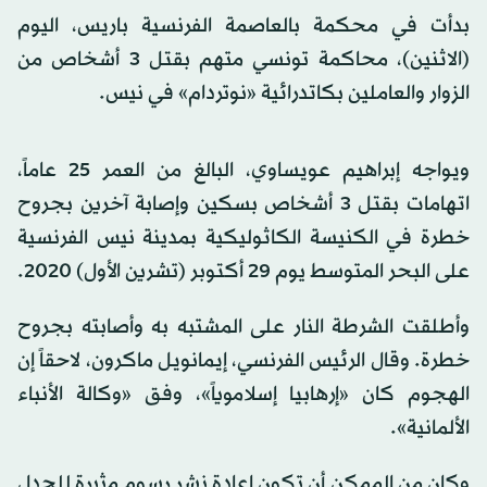
بدأت في محكمة بالعاصمة الفرنسية باريس، اليوم
(الاثنين)، محاكمة تونسي متهم بقتل 3 أشخاص من
الزوار والعاملين بكاتدرائية «نوتردام» في نيس.
ويواجه إبراهيم عويساوي، البالغ من العمر 25 عاماً،
اتهامات بقتل 3 أشخاص بسكين وإصابة آخرين بجروح
خطرة في الكنيسة الكاثوليكية بمدينة نيس الفرنسية
على البحر المتوسط يوم 29 أكتوبر (تشرين الأول) 2020.
وأطلقت الشرطة النار على المشتبه به وأصابته بجروح
خطرة. وقال الرئيس الفرنسي، إيمانويل ماكرون، لاحقاً إن
الهجوم كان «إرهابيا إسلاموياً»، وفق «وكالة الأنباء
الألمانية».
وكان من الممكن أن تكون إعادة نشر رسوم مثيرة للجدل