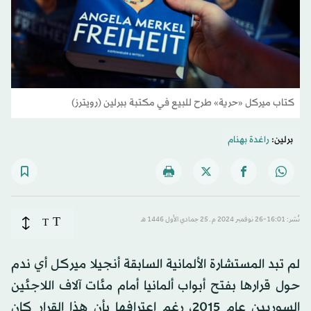
كتاب ميركل «حرية» طرح للبيع في مكتبة ببرلين (رويترز)
برلين:
راغدة بهنام
T
نُشر: 16:01-26 نوفمبر 2024 م ـ 25 جمادي الأول 1446 هـ
T
لم تبد المستشارة الألمانية السابقة أنجيلا ميركل أي ندم
حول قرارها بفتح أبواب ألمانيا أمام مئات آلاف اللاجئين
السوريين عام 2015، رغم اعترافها بأن هذا القرار كان