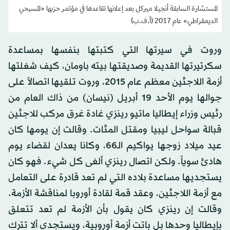
المستشارة السابقة أنجيلا ميركل بعد إعلانها تقاعدها في مؤتمر حزبها «المسيحي
الديمقراطي» عام 2017 (أ.ف.ب)
وروت في سيرتها التي كتبتها بنفسها بمساعدة
سكرتيرتها القديمة وصديقتها بيته باومان، كيف شغلتها
أزمة اللاجئين معظم عام 2015، وروت تلقيها اتصالاً على
جوالها يوم الأحد 19 أبريل (نيسان) من ذاك العام من
رئيس وزراء إيطاليا ماتيو رينزي غادة غرق مركب للاجئين
قبالة سواحل ليبيا ومقتل المئات. وقالت إن يومها كان
عيد ميلاد زوجها يواكيم الـ66، وكانا يعدان لقضاء يوم
هادئ سوياً. ولكن اتصال رينزي ألغى كل شيء. فهو كان
يستجديها مساعدة بلاده التي لم تعد قادرة على التعامل
مع أزمة اللاجئين، وعقد قمة لقادة أوروبا لمناقشة الأزمة.
وقالت إن رينزي كان يقول بأن الأزمة لم تعد تتعلق
بإيطاليا وحدها بل باتت أزمة أوروبية، ويستجدي ألا تترك