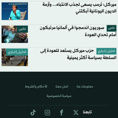
ميركل: ترمب يسعى لجذب الانتباه... وأزمة
الديون اليونانية أبكتني
سوريون اندمجوا في ألمانيا مرتبكون
خاص
خاص
أمام تحدي العودة
حزب ميركل يستعد للعودة إلى
تحليل إخباري
تحليل إخباري
السلطة بسياسة أكثر يمينية
معلومات عنا
اعلن معنا
الأحكام والشروط
سياسة الخصوصية
تابعنا