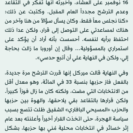
16 نوفمبر على العشاء، وأخبرته أنها تفكر في التقاعد
وعدم الترشح مجدداً العام المقبل. وكتبت عن ذلك:
«كنا نجلس معاً فقط، وكان يسأل سؤالاً من هنا وآخر من
هناك لمساعدتي على التوصل إلى قرار، ولكن عدا ذلك
احتفظ برأيه لنفسه. أحسست بأنه أراد أن يؤكد على
استمراري بالمسؤولية... وقال إن أوروبا ما زالت بحاجة
إلي، ولكن في النهاية علي أن أتبع حدسي».
وفي النهاية قالت ميركل إنها قررت الترشح مرة جديدة،
بالفعل فاز حزبها بنسبة 33 في المائة، وهو معدل أقل
من الانتخابات التي مضت، ولكنه كان ما زال فوزاً كبيراً.
ولكن قرارها بالتقاعد بقي يلاحقها، والهوة بين حزبها
والحزب «المسيحي البافاري» الشقيق ظلت تتسع بسبب
سياسة الهجرة، حتى اتخذت القرار أخيراً وأعلنته بعد عام
إثر خسائر في انتخابات محلية مُني بها حزبها، بشكل