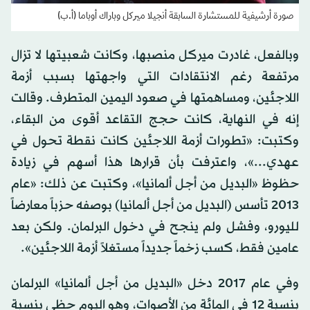
صورة أرشيفية للمستشارة السابقة أنجيلا ميركل وباراك أوباما (أ.ب)
وبالفعل، غادرت ميركل منصبها، وكانت شعبيتها لا تزال
مرتفعة رغم الانتقادات التي واجهتها بسبب أزمة
اللاجئين، ومساهمتها في صعود اليمين المتطرف. وقالت
إنه في النهاية، كانت حجج التقاعد أقوى من البقاء،
وكتبت: «تطورات أزمة اللاجئين كانت نقطة تحول في
عهدي...»، واعترفت بأن قرارها هذا أسهم في زيادة
حظوظ «البديل من أجل ألمانيا»، وكتبت عن ذلك: «عام
2013 تأسس (البديل من أجل ألمانيا) بوصفه حزباً معارضاً
لليورو، وفشل ولم ينجح في دخول البرلمان. ولكن بعد
عامين فقط، كسب زخماً جديداً مستغلاً أزمة اللاجئين».
وفي عام 2017 دخل «البديل من أجل ألمانيا» البرلمان
بنسبة 12 في المائة من الأصوات، وهو اليوم حظي بنسبة