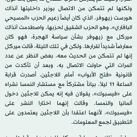
ولكنها لم تتمكن من الاتصال بوزير داخليتها آنذاك
هورست زيهوفر، الذي كان أيضاً زعيم الحزب «المسيحي
البافاري»، وهو الحزب الشقيق لحزبها. واصطدمت آنذاك
ميركل مع زيهوفر بشأن سياسة الهجرة، فهو كان
معارضاً شديداً لقرارها. ولكن في تلك الليلة، قالت ميركل
إنها لم تتمكن من الحديث معه، بغض النظر عن عدد
المرات التي حاولت الاتصال به. وبعد أن تأكدت من
قانونية «فتح الأبواب» أمام اللاجئين، أصدرت قرابة
الساعة 11 ليلاً، بياناً مشتركاً مع مستشار النمسا نشراه
على «فيسبوك»، يقولان فيه إنه يمكن للاجئين دخول
ألمانيا والنمسا. وقالت إنهما اختارا النشر على
«فيسبوك»، لأنهما اعتقدا بأن اللاجئين يعتمدون على
التطبيق لجمع المعلومات.