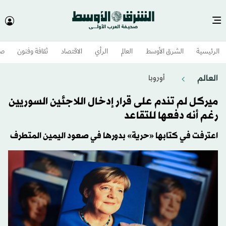
الرئيسية
الشرق الأوسط​
العالم
الرأي
الاقتصاد
ثقافة وفنون
صح
العالم
أوروبا
​ميركل لم تندم على قرار إدخال اللاجئين السوريين
رغم أنه دفعها للتقاعد
اعترفت في كتابها «حرية» بدورها في صعود اليمين المتطرف