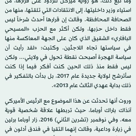
وما تبع ذلك، هو رواية ميركل للردود على قرارها، من
استياء وزير داخليتها، إلى الانتقادات التي تلقتها، منها من
الصحافة المحافظة. وقالت إن قرارها أحدث شرخاً ليس
فقط داخل حزبها، ولكن أكثر مع الحزب «المسيحي
البافاري» الشقيق الذي كان على الجهة المعاكسة منها
في سياستها تجاه اللاجئين. وكتبت: «لقد رأيت أن
سياسة الهجرة أصبحت نقطة تحول في ولايتي... ولكن
ليس فقط منذ ذلك الحين كنت أفكر فيما إذا كنت
سأترشح لولاية جديدة عام 2017، بل بدأت بالتفكير في
ذلك بداية عهدي الثالث عام 2013».
وروت أنها تحدثت عن هذا الموضوع مع الرئيس الأميركي
آنذاك باراك أوباما، حيث تربطها علاقة شخصية قوية
معه. وفي نوفمبر (تشرين الثاني) 2016، زار أوباما برلين
في زيارة وداعية، وقالت إنهما التقيا في فندق أدلون في