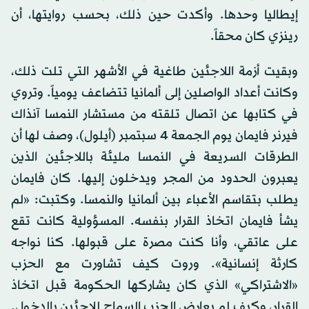
إيطاليا وحدها. وأكدت حين ذلك، بحسب روايتها، أن
رينزي كان محقاً.
وبقيت أزمة اللاجئين طاغية في الأشهر التي تلت ذلك،
وكانت أعداد الواصلين إلى ألمانيا تتضاعف يومياً. وتروي
في كتابها عن اتصال تلقته من مستشار النمسا آنذاك
فيرنر فايمان يوم الجمعة 4 سبتمبر (أيلول)، وصف لها أن
الطرقات السريعة في النمسا مليئة باللاجئين الذين
يعبرون الحدود من المجر ويدخلون إليها. كان فايمان
يطلب بتقاسم الأعباء بين ألمانيا والنمسا. وكتبت: «لم
يشأ فايمان اتخاذ القرار بنفسه. المسؤولية كانت تقع
على عاتقي، وأنا كنت مصرة على قبولها. كنا نواجه
كارثة إنسانية». وروت كيف تشاورت مع الحزب
«الاشتراكي» الذي كان يشاركها الحكومة قبل اتخاذ
القرار، وكيف لم يعارض الحزب السماح للاجئين بالدخول.