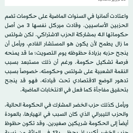
واعتادت ألمانيا في السنوات الماضية على حكومات تضم
الحزبين الأساسيين، وقادت ميركل نفسها 3 من أصل
حكوماتها الـ4 بمشاركة الحزب الاشتراكي. لكن شولتس
ما زال يطمح لأن يكون هو المستشار القادم، ويأمل أن
ينجح حزبه بزيادة حظوظه يوم التصويت؛ ما قد يمنحه
فرصة تشكيل حكومة. ورغم أن ذلك مستبعد بسبب
النقمة الشعبية على شولتس وحكومته، خصوصاً بسبب
تدهور الوضع الاقتصادي تحت قيادته، فهو قد ينجح
بتحقيق مفاجأة كما فعل في الانتخابات الماضية.
ويأمل كذلك حزب الخضر المشارك في الحكومة الحالية،
والحزب الليبرالي الذي كان السبب في انهيارها، بالعودة
أيضاً إلى الحكومة شريكين صغيرين. وقد تكون حظوظ
حزب الخضر أكبر؛ إذ يحظى بـ13 في المائة من نسبة