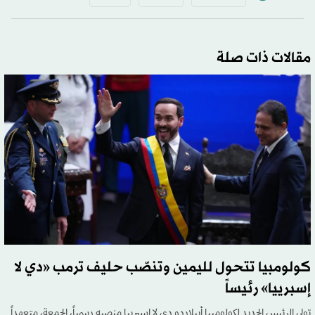
مقالات ذات صلة
كولومبيا تتحول لليمين وتنصّب حليف ترمب «دي لا
إسبرييا» رئيساً
تولى الرئيس الجديد لكولومبيا أبيلاردو دي لا إسبرييا منصبه رسمياً، الجمعة، متعهداً