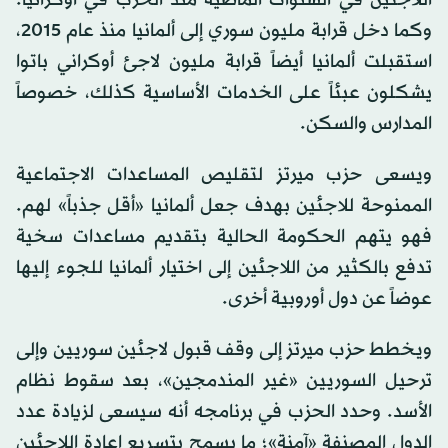
اللاجئين في السنوات الماضية منذ الحرب في أوكرانيا.
وكما دخل قرابة مليون سوري إلى ألمانيا منذ عام 2015،
استقبلت ألمانيا أيضاً قرابة مليون لاجئ أوكراني باتوا
يشكلون عبئاً على الخدمات الأساسية كذلك، خصوصاً
المدارس والسكن.
ويسعى حزب ميرتز لتقليص المساعدات الاجتماعية
الممنوحة للاجئين بهدف جعل ألمانيا «أقل جذباً» لهم.
فهو يتهم الحكومة الحالية بتقديم مساعدات سخية
تدفع بالكثير من اللاجئين إلى اختيار ألمانيا للجوء إليها
عوضاً عن دول أوروبية أخرى.
ويخطط حزب ميرتز إلى وقف قبول لاجئين سوريين وإلى
ترحيل السوريين «غير المندمجين»، بعد سقوط نظام
الأسد. وحدد الحزب في برنامجه أنه سيسعى لزيادة عدد
الدول المصنفة «آمنة»؛ ما يسمح بتسريع إعادة اللاجئين