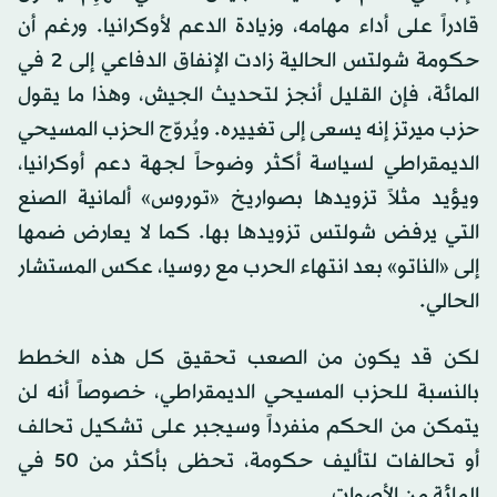
قادراً على أداء مهامه، وزيادة الدعم لأوكرانيا. ورغم أن
حكومة شولتس الحالية زادت الإنفاق الدفاعي إلى 2 في
المائة، فإن القليل أنجز لتحديث الجيش، وهذا ما يقول
حزب ميرتز إنه يسعى إلى تغييره. ويُروّج الحزب المسيحي
الديمقراطي لسياسة أكثر وضوحاً لجهة دعم أوكرانيا،
ويؤيد مثلاً تزويدها بصواريخ «توروس» ألمانية الصنع
التي يرفض شولتس تزويدها بها. كما لا يعارض ضمها
إلى «الناتو» بعد انتهاء الحرب مع روسيا، عكس المستشار
الحالي.
لكن قد يكون من الصعب تحقيق كل هذه الخطط
بالنسبة للحزب المسيحي الديمقراطي، خصوصاً أنه لن
يتمكن من الحكم منفرداً وسيجبر على تشكيل تحالف
أو تحالفات لتأليف حكومة، تحظى بأكثر من 50 في
المائة من الأصوات.