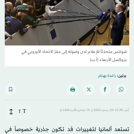
شولتس متحدثاً للإعلام لدى وصوله إلى مقرّ الاتحاد الأوروبي في
بروكسل الأربعاء (أ.ب)
برلين:
راغدة بهنام
T
نُشر: 12:36-20 ديسمبر 2024 م ـ 19 جمادى الآخرة 1446 هـ
T
تستعد ألمانيا لتغييرات قد تكون جذرية خصوصاً في