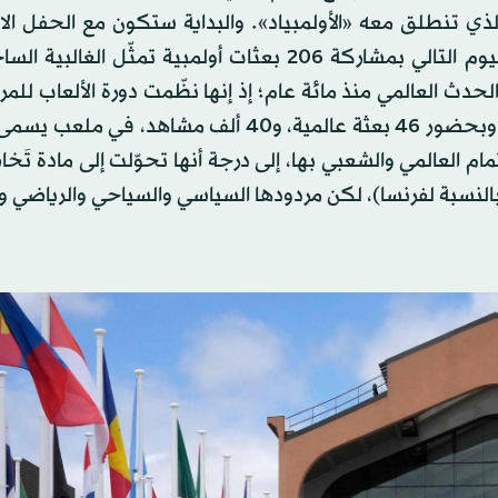
الذي تنطلق معه «الأولمبياد». والبداية ستكون مع الحفل ال
الاستثنائي ليل الجمعة ــ السبت، ثم انطلاق الألعاب في اليوم التالي بمشاركة 206 بعثات أولمبية تمثّ
فباريس تنتظر هذا الحدث العالمي منذ مائة عام؛ إذ إنها نظّمت دورة الألعاب للمر
في تاريخها عام 1924، بدءاً من الخامس من يوليو (تموز)، وبحضور 46 بعثة عالمية، و40 ألف مشا
تمام العالمي والشعبي بها، إلى درجة أنها تحوّلت إلى مادة تَخا
ها، رغم كُلفتها العالية (6.5 مليار يورو بالنسبة لفرنسا)، لكن مردودها السياسي والسياحي والريا