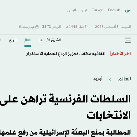
عربي
English
Türkçe
اردو
فارسى
السبت,
8 أغسطس 2026
-
24 صفَر 1448 هـ
الرياض
℃
35
غيوم متفرقة
الشرق الأوسط​
العالم
الرأي
ا
مقتل 3 بينهم طفل في «هجوم باليستي» روسي على كييف
آخر الأخبار
العالم
أوروبا
السلطات الفرنسية تراهن على 
الانتخابات
المطالبة بمنع البعثة الإسرائيلية من رفع عَلمها 