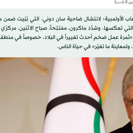
نين (أ.ف.ب)
لعاب الأولمبية؛ لانتشال ضاحية سان دوني، التي بُنِيت ضمن
 التي تعكسها. وشدّد ماكرون، مفتتِحاً، صباح الاثنين، مركزَي
اء «ثمرة عمل ضخم أحدث تغييراً في البلاد، خصوصاً في منطق
 ولمعاينة ما تغيّر» في حياة الناس.