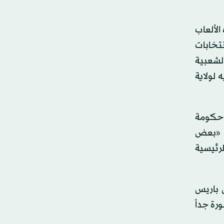
الألعاب
نتخابات
الشعبية
 لولاية
 وحكومة
اد «بعض
رئيسية
ل باريس
رة جداً