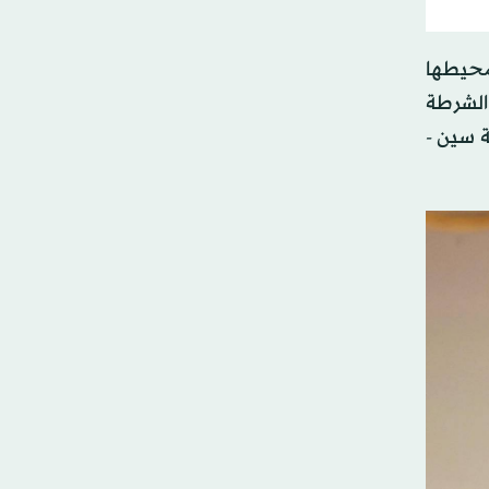
 محيطها
 الشرطة
ة سين -