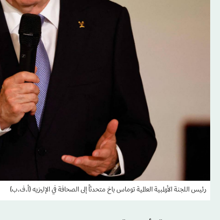
رئيس اللجنة الأولمبية العالمية توماس باخ متحدثاً إلى الصحافة في الإليزيه (أ.ف.ب)