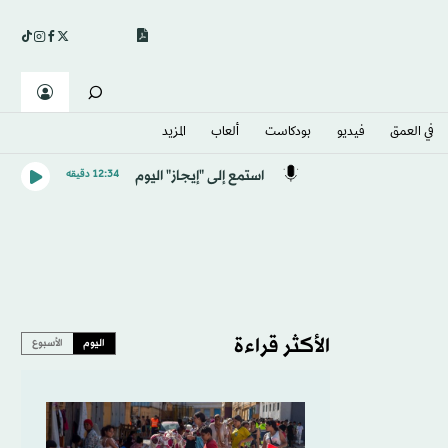
في العمق
فيديو
بودكاست
ألعاب
المزيد
استمع إلى "إيجاز" اليوم
12:34 دقيقه
الأكثر قراءة
اليوم
الأسبوع