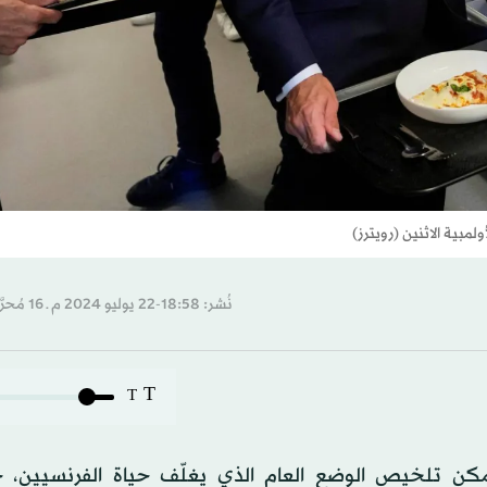
مبية الاثنين (رويترز)
نُشر: 18:58-22 يوليو 2024 م ـ 16 مُحرَّم 1446 هـ
T
T
مكن تلخيص الوضع العام الذي يغلّف حياة الفرنسيين، 