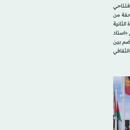
افتتاحي
ل الغالبية الساحقة من
ة الثانية
هد، في ملعب يسمى «استاد
صُم بين
ضي والثقافي