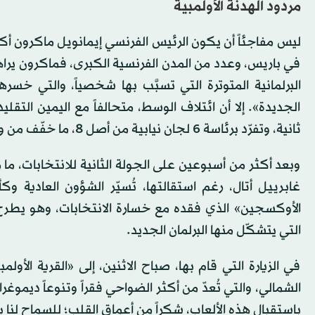
مردود الهدنة الأولمبية
ليس مفاجئاً أن يكون الرئيس الفرنسي إيمانويل ماكرون أك
في باريس، وعدد من المدن الفرنسية الكبرى، فماكرون يرا
البرلمانية المتوترة التي تسبَّب بها شخصياً، والتي خس
الجديدة». إلا أن ائتلاف الوسط، متحالفاً مع اليمين التقلي
ثانية، وتفرّد برئاسة 6 لجان نيابية من أصل 8، ما خفّف من وقع الهزيمة.
وبعد أكثر من أسبوعين على الجولة الثانية للانتخابات، ما ز
غابرييل أتال، رغم استقالتها، تُسيّر الشؤون العادية و
الأوكسجين» الذي فقده مع خسارة الانتخابات، وهو يطرح
التي يتشكّل منها البرلمان الجديد.
في الزيارة التي قام بها، صباح الاثنين، إلى «القرية الأ
الشمالي، والتي تُعدّ من أكثر الضواحي فقراً وتنوعاً ديموغ
باستقبال هذه الألعاب، شكراً من أعماق القلب؛ للسماح لنا 