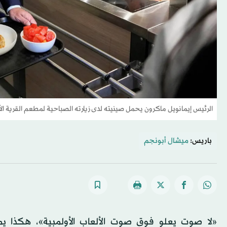
الرئيس إيمانويل ماكرون يحمل صينيته لدى زيارته الصباحية لمطعم القرية الأول
باريس:
ميشال أبونجم
«لا صوت يعلو فوق صوت الألعاب الأولمبية»، هكذا ي