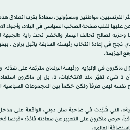
ثر الفرنسيين، مواطنين ومسؤولين، سعادةً بقرب انطلاق هذه 
هن عليها لقلب صفحة الصخب السياسي في البلاد، وأجواء الا
رها وحزبه لصالح تحالف اليسار والخضر تحت راية «الجبهة 
دي نجح في إعادة انتخاب رئيسته السابقة يائيل براون ــ بيفيه
ال ماكرون في الإليزيه، ورئيسة البرلمان متربّعة على سُدّته،
كأن لا شيء تغيّر منذ الانتخابات، لا، بل إن ماكرون استع
 نفسه ليس طرفاً ولكن حَكماً بين المجموعات السياسية ال
ولمبية»، التي شُيّدت في ضاحية سان دوني، الواقعة على مدخ
رافياً، حرص ماكرون على التعبير عن سعادته قائلاً: «فرنسا فخو
باستضافة العالم».