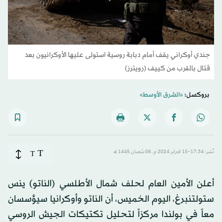
جندي أوكراني يقف أمام دبابة روسية استولى عليها الأوكرانيون بعد
قتال بالقرب من كييف (رويترز)
بروكسل:
«الشرق الأوسط»
T
نُشر: 17:34-15 فبراير 2024 م ـ 06 شَعبان 1445 هـ
T
أعلن الأمين العام لحلف شمال الأطلسي (الناتو) ينس
ستولتنبرغ، اليوم الخميس، أن الناتو وأوكرانيا سيؤسسان
معاً في بولندا مركزاً لتحليل تكتيكات الجيش الروسي