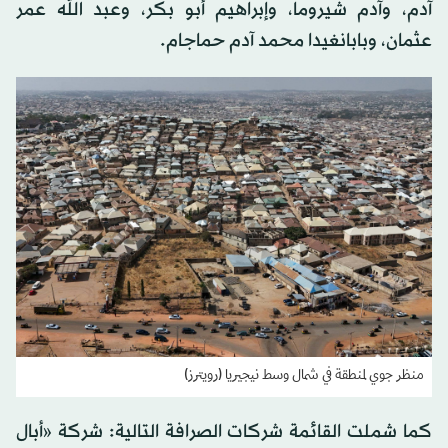
آدم، وآدم شيروما، وإبراهيم أبو بكر، وعبد الله عمر
عثمان، وبابانغيدا محمد آدم حماجام.
منظر جوي لمنطقة في شمال وسط نيجيريا (رويترز)
كما شملت القائمة شركات الصرافة التالية: شركة «أبال