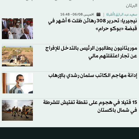
البرلمان
سعيد عبد الرازق (أنقرة)
الخميس 06/08 - 16:48
نيجيريا: تحرير 308 رهائن ظلت 6 أشهر في
قبضة «بوكو حرام»
موريتانيون يطالبون الرئيس بالتدخل للإفراج
عن تجار اعتقلتهم مالي
إدانة مهاجم الكاتب سلمان رشدي بالإرهاب
15 قتيلا في هجوم على نقطة تفتيش للشرطة
في شمال باكستان