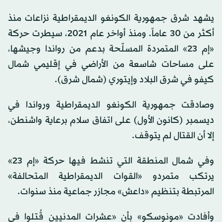
يشهد شرق جمهورية الكونغو الديمقراطية نزاعات منذ
أكثر من 30 عاماً. ومنذ أواخر عام 2021، سيطرت حركة
«إم 23» المتمردة المسلّحة بدعم من رواندا وجيشها،
على مساحات شاسعة من الأراضي في إقليمي شمال
كيفو في شرق البلاد وإيتوري (شمال شرق).
وصادقت جمهورية الكونغو الديمقراطية ورواندا في
ديسمبر (كانون الأول) على اتفاق سلام برعاية واشنطن،
إلا أن القتال لم يتوقف.
وفي شمال المنطقة التي تنشط فيها حركة «إم 23»
يرتكب متمردو «القوات الديمقراطية المتحالفة»
المرتبطة بتنظيم «داعش» مجازر جماعية منذ سنوات.
وأفادت «مونوسكو» بأن «عشرات المدنيين قُتلوا في