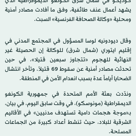
كوديكو في شمال شرق الكونغو الديموقراطية الذي
يشهد أعمال عنف طائفية، وفق ما أفادت مصادر أمنية
ومحلية «وكالة الصحافة الفرنسية» السبت.
وقال ديودونيه لوسا المسؤول في المجتمع المدني في
إقليم ايتوري (شمال شرق) للوكالة إن الحصيلة غير
النهائية للهجوم «تتجاوز سبعين قتيلا»، في حين
تحدثت مصادر أمنية عن سقوط 69 قتيلاً. وتأخر انتشال
الضحايا أياماً عدة بسبب انعدام الأمن في المنطقة.
وندّدت بعثة الأمم المتحدة في جمهورية الكونغو
الديمقراطية (مونوسكو)، في وقت سابق اليوم، في بيان،
بـ«موجة هجمات دامية تستهدف مدنيين» في الأقاليم
الشرقية للبلاد، حيث تنشط أعداد كبيرة من الجماعات
المسلحة.