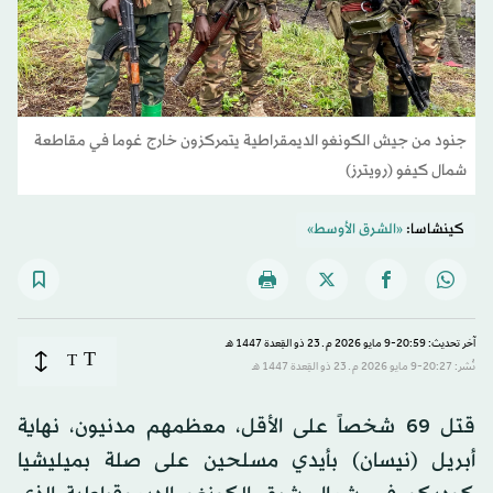
جنود من جيش الكونغو الديمقراطية يتمركزون خارج غوما في مقاطعة
شمال كيفو (رويترز)
كينشاسا:
«الشرق الأوسط»
آخر تحديث: 20:59-9 مايو 2026 م ـ 23 ذو القِعدة 1447 هـ
T
T
نُشر: 20:27-9 مايو 2026 م ـ 23 ذو القِعدة 1447 هـ
قتل 69 شخصاً على الأقل، معظمهم مدنيون، نهاية
أبريل (نيسان) بأيدي مسلحين على صلة بميليشيا