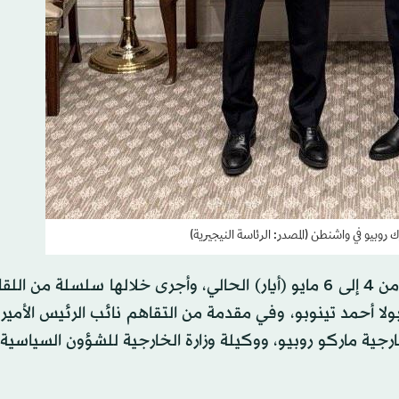
 روبيو في واشنطن (المصدر: الرئاسة النيجيرية)
وقال أونانوغا إن زيارة ريبادو إلى واشنطن استمرت 3 أيام؛ من 4 إلى 6 مايو (أيار) الحالي، وأجرى خلالها سلسل
ولا أحمد تينوبو، وفي مقدمة من التقاهم نائب الرئيس الأم
رجية ماركو روبيو، ووكيلة وزارة الخارجية للشؤون السياسية