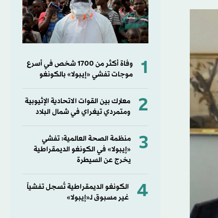
1
وفاة أكثر من 1700 شخص في أسرع
موجات تفشي «إيبولا» بالكونغو
2
معارك بين القوات الاتحادية الإثيوبية
ومتمردي تيغراي في شمال البلاد
3
منظمة الصحة العالمية: تفشي
«إيبولا» في الكونغو الديمقراطية
يخرج عن السيطرة
4
الكونغو الديمقراطية تُسجل تفشياً
غير مسبوق لـ«إيبولا»