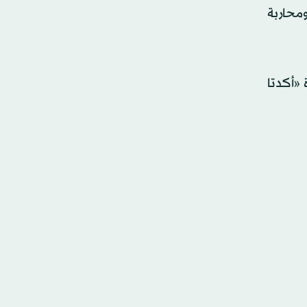
محاربة
 «أكدتا