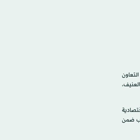
التعاون
العنيف،
قتصادية
اب ضمن