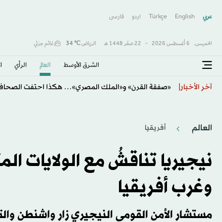
عربي
English
Türkçe
اردو
فارسى
الخميس,
6 أغسطس 2026
-
22 صفَر 1448 هـ
الرياض
℃
34
غائم جزئي
الشرق الأوسط​
العالم
الرأي
ا
فرنسا تتهم شبكة روسية بشن حملة تضليل ضد المرشح الر
آخر الأخبار
العالم
أفريقيا
نيجيريا تناقشُ مع الولايات ا
وغرب أفريقيا
مستشار الأمن القومي النيجيري زار واشنطن والت