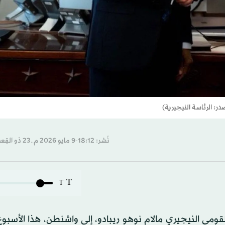
: الرئاسة النيجيرية)
نُشر: 18:12-9 مايو 2026 م ـ 23 ذو القِعدة 1447 هـ
T
T
ومي النيجيري مالام نوهو ريبادو، إلى واشنطن، هذا الأسبوع