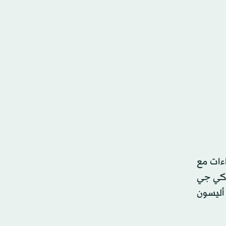
ة من اللقاءات مع
يركي جي
 أليسون