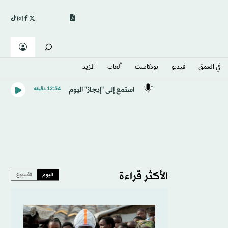
في العمق
فيديو
بودكاست
ألعاب
المزيد
استمع إلى "إيجاز" اليوم
12:34 دقيقه
الأكثر قراءة
اليوم
الأسبوع