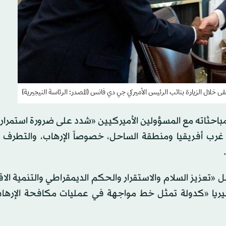
ى خلال الزيارة بنائب الرئيس الأميركي جي دي فانس (المصدر: الرئاسة النيجيرية)
باحثاته مع المسؤولين الأميركيين «شدد على ضرورة استمرار 
ه غرب أفريقيا ومنطقة الساحل، خصوصاً الإرهاب، والتطرف 
ل «تعزيز السلام والاستقرار والحكم الديمقراطي والتنمية الا
جيريا «كدولة تمثل خط مواجهة في عمليات مكافحة الإره