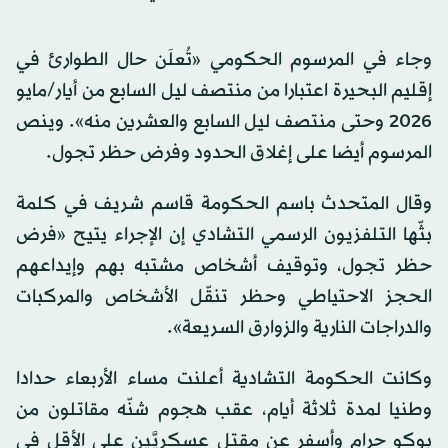
وجاء في المرسوم الحكومي «تُعلَن حال الطوارئ في
إقليم البحيرة اعتبارا من منتصف ليل السابع من أيار/مايو
2026 وحتى منتصف ليل السابع والعشرين منه». وينص
المرسوم أيضا على إغلاق الحدود وفرض حظر تجول.
وقال المتحدث باسم الحكومة قاسم شريف في كلمة
بثّها التلفزيون الرسمي التشادي إن الإجراء يتيح «فرض
حظر تجول، وتوقيف أشخاص مشتبه بهم وإيداعهم
الحجز الاحتياطي وحظر تنقّل الأشخاص والمركبات
والدراجات النارية والزوارق السريعة».
وكانت الحكومة التشادية أعلنت مساء الأربعاء حدادا
وطنيا لمدة ثلاثة أيام، عقب هجوم شنّه مقاتلون من
بوكو حرام وأسفر عن مقتل عسكريَّين على الأقل في