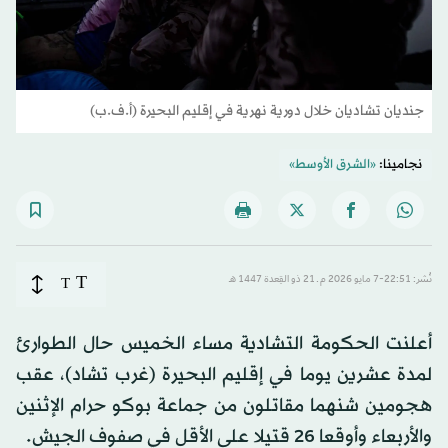
جنديان تشاديان خلال دورية نهرية في إقليم البحيرة (أ.ف.ب)
نجامينا:
«الشرق الأوسط»
T
نُشر: 22:51-7 مايو 2026 م ـ 21 ذو القِعدة 1447 هـ
T
أعلنت الحكومة التشادية مساء الخميس حال الطوارئ
لمدة عشرين يوما في إقليم البحيرة (غرب تشاد)، عقب
هجومين شنهما مقاتلون من جماعة بوكو حرام الإثنين
والأربعاء وأوقعا 26 قتيلا على الأقل في صفوف الجيش.