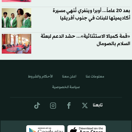
بعد 20 عاماً... أوبرا وينفري تُنهي مسيرة
أكاديميتها للبنات في جنوب أفريقيا
«قمة كمبالا الاستثنائية»... حشد الدعم لبعثة
السلام بالصومال
معلومات عنا
اعلن معنا
الأحكام والشروط
سياسة الخصوصية
تابعنا