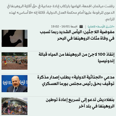
رفضت ميانمار، الجمعة، اتهامها بارتكاب إبادة جماعية في حقّ أقليّة الروهينغا في
الدعوى المرفوعة عليها أمام محكمة العدل الدولية، قائلة إنه «لا أساس» لهذه
المزاعم.
«الشرق الأوسط» (لاهاي)
الجمعة 16/01 - 19:02
مفوضية اللاجئين: اليأس الشديد ربما تسبب
في وفاة مئات الروهينغا في البحر
إنقاذ 100 لاجئ من الروهينغا من المياه قبالة
إندونيسيا
مدعي «الجنائية الدولية» يطلب إصدار مذكرة
توقيف بحق رئيس مجلس بورما العسكري
بنغلاديش تدعو إلى تسريع إعادة توطين
الروهينغا في بلد آخر