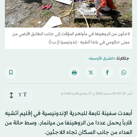
لاجئون من الروهينغا في مأواهم المؤقت إلى جانب الطابق الأرضي من
مبنى حكومي في باندا آتشيه - إندونيسيا (إ.ب.أ)
جاكارتا:
«الشرق الأوسط»
T
نُشر: 07:10-29 ديسمبر 2023 م ـ 17 جمادى الآخرة 1445 هـ
T
أبعدت سفينة تابعة للبحرية الإندونيسية في إقليم آتشيه
قارباً يحمل عددا من الروهينغا من ميانمار، وسط حالة من
العداء من جانب السكان تجاه اللاجئين.