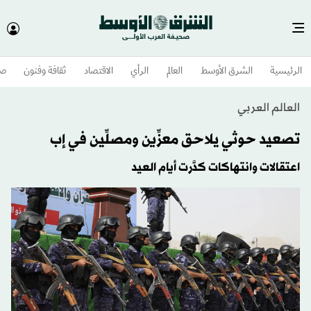
الرئيسية
الشرق الأوسط​
العالم
الرأي
الاقتصاد
ثقافة وفنون
صح
العالم العربي
تصعيد حوثي يلاحق معزِّين ومصلِّين في إب
اعتقالات وانتهاكات كدَّرت أيام العيد