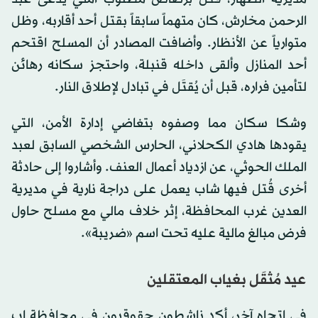
الرحمن مخارش، كان متهماً سابقاً بقتل أحد أقاربه، وظل
متوارياً عن الأنظار. وأضافت المصادر أن المسلح اقتحم
أحد المنازل وألقى داخله قنبلة، واحتجز سكانه رهائن
لتأمين فراره، قبل أن يُقتَل في تبادل لإطلاق النار.
وشكا سكان مما وصفوه بتغاضي إدارة الأمن، التي
يقودها هادي الكحلاني، الحارس الشخصي السابق لعبد
الملك الحوثي، عن ازدياد أعمال العنف. وأشاروا إلى حادثة
أخرى قُتل فيها شاب يعمل على دراجة نارية في مديرية
العدين غرب المحافظة، إثر خلاف مالي مع مسلح حاول
فرض مبالغ مالية عليه تحت اسم «ضريبة».
عيد مُثقَل بغياب المعتقلين
في اتجاه آخر، أكد ناشطون حقوقيون في محافظة إب