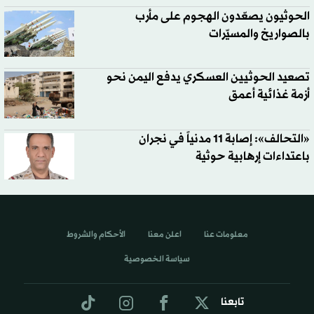
الحوثيون يصعّدون الهجوم على مأرب
بالصواريخ والمسيّرات
تصعيد الحوثيين العسكري يدفع اليمن نحو
أزمة غذائية أعمق
«التحالف»: إصابة 11 مدنياً في نجران
باعتداءات إرهابية حوثية
معلومات عنا
اعلن معنا
الأحكام والشروط
سياسة الخصوصية
تابعنا