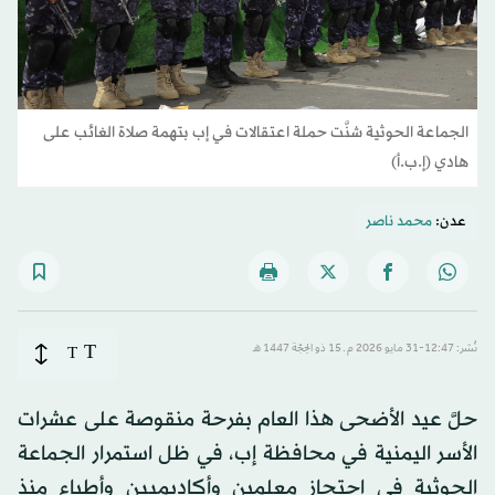
الجماعة الحوثية شنَّت حملة اعتقالات في إب بتهمة صلاة الغائب على
هادي (إ.ب.أ)
عدن:
محمد ناصر
T
نُشر: 12:47-31 مايو 2026 م ـ 15 ذو الحِجّة 1447 هـ
T
حلَّ عيد الأضحى هذا العام بفرحة منقوصة على عشرات
الأسر اليمنية في محافظة إب، في ظل استمرار الجماعة
الحوثية في احتجاز معلمين وأكاديميين وأطباء منذ