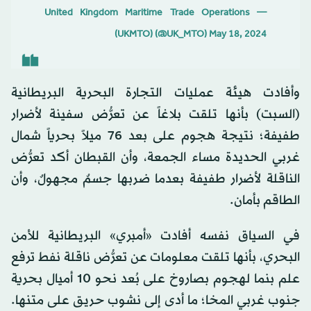
— United Kingdom Maritime Trade Operations
(UKMTO) (@UK_MTO)
May 18, 2024
وأفادت هيئة عمليات التجارة البحرية البريطانية
(السبت) بأنها تلقت بلاغاً عن تعرُّض سفينة لأضرار
طفيفة؛ نتيجة هجوم على بعد 76 ميلاً بحرياً شمال
غربي الحديدة مساء الجمعة، وأن القبطان أكد تعرُّض
الناقلة لأضرار طفيفة بعدما ضربها جسمٌ مجهولٌ، وأن
الطاقم بأمان.
في السياق نفسه أفادت «أمبري» البريطانية للأمن
البحري، بأنها تلقت معلومات عن تعرُّض ناقلة نفط ترفع
علم بنما لهجوم بصاروخ على بُعد نحو 10 أميال بحرية
جنوب غربي المخا؛ ما أدى إلى نشوب حريق على متنها.