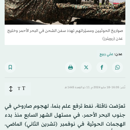
صواريخ الحوثيين ومسيّراتهم تهدد سفن الشحن في البحر الأحمر وخليج
عدن (رويترز)
عدن:
علي ربيع
T
نُشر: 16:05-18 مايو 2024 م ـ 11 ذو القِعدة 1445 هـ
T
تعرّضت ناقلة، نفط ترفع علم بنما، لهجوم صاروخي في
جنوب البحر الأحمر، في مستهل الشهر السابع منذ بدء
الهجمات الحوثية في نوفمبر (تشرين الثاني) الماضي،