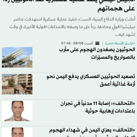
على هجماتهم
أعلنت وزارة الدفاع اليمنية، السبت، تنفيذ عملية عسكرية استهدفت عناصر
ميليشيا الحوثي وعتادها، رداً على ما وصفته بالاعتداءات الحوثية الأخيرة، في وقت
تشهد فيه…
«الشرق الأوسط» (عدن)
السبت 08/08 - 07:46
الحوثيون يصعّدون الهجوم على مأرب
بالصواريخ والمسيّرات
تصعيد الحوثيين العسكري يدفع اليمن نحو
أزمة غذائية أعمق
«التحالف»: إصابة 11 مدنياً في نجران
باعتداءات إرهابية حوثية
«التحالف» يعزي اليمن في شهداء الهجوم