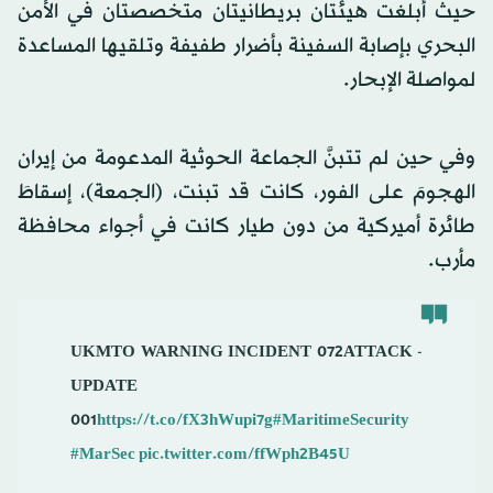
حيث أُبلغت هيئتان بريطانيتان متخصصتان في الأمن
البحري بإصابة السفينة بأضرار طفيفة وتلقيها المساعدة
لمواصلة الإبحار.
وفي حين لم تتبنَّ الجماعة الحوثية المدعومة من إيران
الهجومَ على الفور، كانت قد تبنت، (الجمعة)، إسقاطَ
طائرة أميركية من دون طيار كانت في أجواء محافظة
مأرب.
UKMTO WARNING INCIDENT 072ATTACK -
UPDATE
001
https://t.co/fX3hWupi7g
#MaritimeSecurity
#MarSec
pic.twitter.com/ffWph2B45U