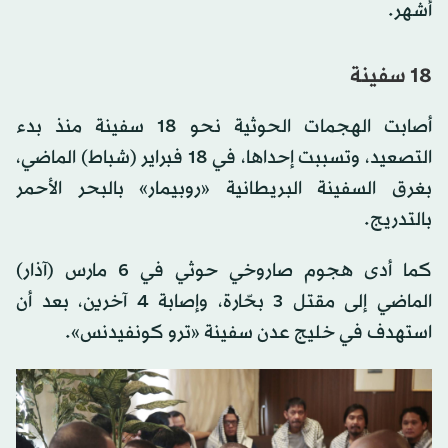
أشهر.
18 سفينة
أصابت الهجمات الحوثية نحو 18 سفينة منذ بدء
التصعيد، وتسببت إحداها، في 18 فبراير (شباط) الماضي،
بغرق السفينة البريطانية «روبيمار» بالبحر الأحمر
بالتدريج.
كما أدى هجوم صاروخي حوثي في 6 مارس (آذار)
الماضي إلى مقتل 3 بحّارة، وإصابة 4 آخرين، بعد أن
استهدف في خليج عدن سفينة «ترو كونفيدنس».