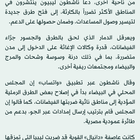
من ناحية أخرى، دعا ناشطون ليبيون ينتشرون في
المناطق الأكثر تضرراً بالكارثة، إلى فتح طرق جديدة
لتيسير وصول المساعدات، وضمان حصولها على الدعم.
ويعرقل الدمار الذي لحق بالطرق والجسور جرَّاء
الفيضانات، قدرة وكالات الإغاثة على الدخول إلى مدن
متضررة، بما في ذلك درنة وسوسة وشحات والمرج
والبيضاء ومجتمعات ريفية أخرى.
وقال ناشطون عبر تطبيق «واتساب» إن المجلس
المحلي في البيضاء بدأ في إصلاح بعض الطرق الرملية
المؤدية إلى مناطق نائية ضربتها الفيضانات، كما قالوا إن
المجلس قام بترتيب إرسال إمدادات عبر الجو، بدعم من
طائرة عمودية مصرية.
كانت عاصفة «دانيال» القوية قد ضربت ليبيا التي تمزقها