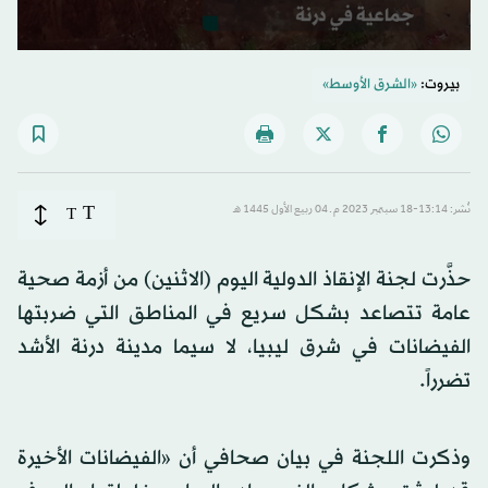
0
seconds
بيروت:
«الشرق الأوسط»
of
39
seconds
T
نُشر: 13:14-18 سبتمبر 2023 م ـ 04 ربيع الأول 1445 هـ
T
حذَّرت لجنة الإنقاذ الدولية اليوم (الاثنين) من أزمة صحية
عامة تتصاعد بشكل سريع في المناطق التي ضربتها
الفيضانات في شرق ليبيا، لا سيما مدينة درنة الأشد
تضرراً.
وذكرت اللجنة في بيان صحافي أن «الفيضانات الأخيرة