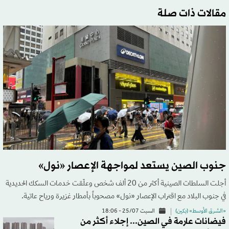
مقالات ذات صلة
جنوب الصين يستعد لمواجهة الإعصار «نول»
أجلت السلطات الصينية أكثر من 20 ألف شخص وعلّقت خدمات السكك الحديدية
في جنوب البلاد مع اقتراب الإعصار «نول» مصحوباً بأمطار غزيرة ورياح عاتية.
«الشرق الأوسط» (بكين)
السبت 25/07 - 18:06
فيضانات عارمة في الصين... إجلاء أكثر من