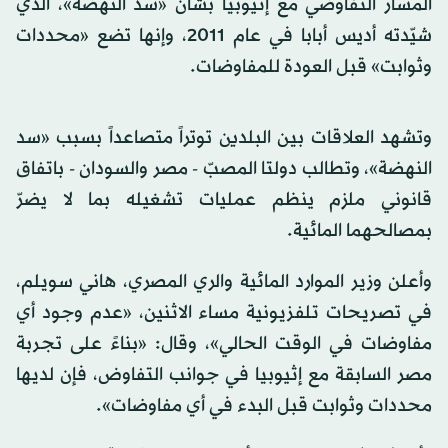
المسار التفاوضي مع إثيوبيا بشأن «سد النهضة»، الذي
شيّدته أديس أبابا في عام 2011، وإنها تضع «محددات
وثوابت» قبل العودة للمفاوضات.
وتشهد العلاقات بين البلدين توتراً متصاعداً بسبب «سد
النهضة»، وتطالب دولتا المصبّ - مصر والسودان - باتفاق
قانوني ملزم ينظم عمليات تشغيله بما لا يضرّ
بمصالحهما المائية.
وأعلن وزير الموارد المائية والري المصري، هاني سويلم،
في تصريحات تلفزيونية مساء الاثنين، «عدم وجود أي
مفاوضات في الوقت الحالي»، وقال: «بناءً على تجربة
مصر السابقة مع إثيوبيا في جوانب التفاوض، فإن لديها
محددات وثوابت قبل البدء في أي مفاوضات».