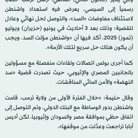
رسمياً إلى السيسي، يعرض فيه استعداد واشنطن
لاستئناف مفاوضات «السد»، والتوصل لحل نهائي وعادل
للقضية؛ وذلك بعد 3 أحاديث في يونيو (حزيران) ويوليو
(تموز) 2025، أكد فيها أن «واشنطن موَّلت السد، ويجب
أن يكون هناك حل سريع لتلك الأزمة».
كما أجرى بولس اتصالات ولقاءات منفصلة مع مسؤولين
بالجانبين المصري والإثيوبي، حيث تصدرت قضية «سد
النهضة» والأمن المائي المناقشات.
وقال حليمة: «خلال الفترة الأولى من ولاية ترمب، قامت
واشنطن بدور الوساطة مع البنك الدولي، وتم التوصل إلى
اتفاق حظي بموافقة مصر والسودان وإثيوبيا، لكن أديس
أبابا تراجعت وعدَّلت من موقفها».