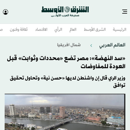
الرئيسية
الشرق الأوسط​
العالم
الرأي
الاقتصاد
ثقافة وفنون
صح
العالم العربي
شمال افريقيا
«سد النهضة»: مصر تضع «محددات وثوابت» قبل
العودة للمفاوضات
وزير الري قال إن واشنطن لديها «حسن نية» وتحاول تحقيق
توافق