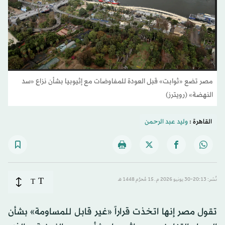
مصر تضع «ثوابت» قبل العودة للمفاوضات مع إثيوبيا بشأن نزاع «سد
النهضة» (رويترز)
القاهرة :
وليد عبد الرحمن
T
نُشر: 20:13-30 يونيو 2026 م ـ 15 مُحرَّم 1448 هـ
T
تقول مصر إنها اتخذت قراراً «غير قابل للمساومة» بشأن