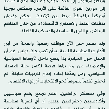
وينظر مراقبون إلى هذه المبادرة باعتبارها مقاربة تستند
إلى موازين القوى القائمة على الأرض، وتعكس توجهاً
أميركياً براغماتياً يربط بين ترتيبات الحكم وضمان
تدفقات النفط والاستقرار الاقتصادي، من خلال التفاهم
المباشر مع القوى السياسية والعسكرية الفاعلة.
ولم تصدر حتى الآن مواقف رسمية واضحة من أبرز
الأطراف السياسية الليبية بشأن تصريحات بولس، غير أن
الجدل حول المبادرة بدأ يتسع داخل الأوساط السياسية
والإعلامية، بين من يراها فرصة لكسر حالة الانسداد
السياسي، ومن يعدّها إعادة إنتاج لترتيبات سابقة، لم
تحقق تقدماً ملموساً نحو الانتخابات أو إنهاء الانقسام.
وفي معسكر الرافضين، اعتبر تجمع يضم سياسيين
وأكاديميين وحقوقيين ليبيين أن أي تسوية سياسية
ينبغي أن تستند إلى قاعدة دستورية واضحة وإرادة