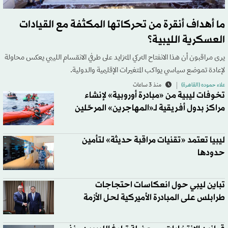
ما أهداف أنقرة من تحركاتها المكثفة مع القيادات
العسكرية الليبية؟
يرى مراقبون أن هذا الانفتاح التركي المتزايد على طرفي الانقسام الليبي يعكس محاولة
لإعادة تموضع سياسي يواكب المتغيرات الإقليمية والدولية.
علاء حموده (القاهرة)
منذ 3 ساعات
تخوفات ليبية من «مبادرة أوروبية» لإنشاء
مراكز بدول أفريقية لـ«المهاجرين» المرحّلين
ليبيا تعتمد «تقنيات مراقبة حديثة» لتأمين
حدودها
تباين ليبي حول انعكاسات احتجاجات
طرابلس على المبادرة الأميركية لحل الأزمة