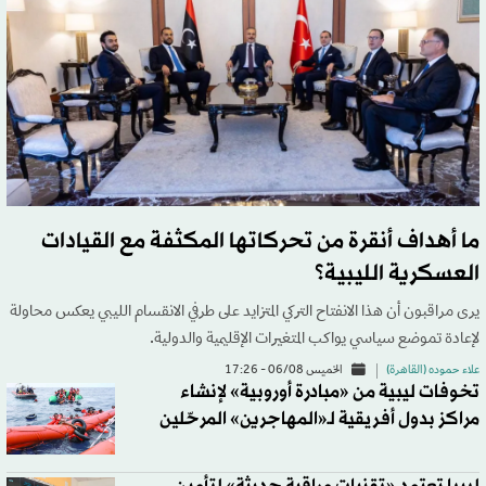
ما أهداف أنقرة من تحركاتها المكثفة مع القيادات
العسكرية الليبية؟
يرى مراقبون أن هذا الانفتاح التركي المتزايد على طرفي الانقسام الليبي يعكس محاولة
لإعادة تموضع سياسي يواكب المتغيرات الإقليمية والدولية.
علاء حموده (القاهرة)
الخميس 06/08 - 17:26
تخوفات ليبية من «مبادرة أوروبية» لإنشاء
مراكز بدول أفريقية لـ«المهاجرين» المرحّلين