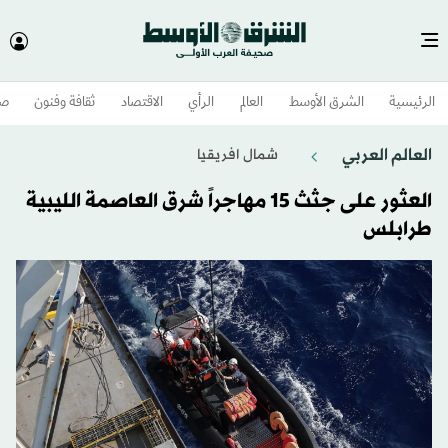
الرئيسية
الشرق الأوسط​
العالم
الرأي
الاقتصاد
ثقافة وفنون
صح
العالم العربي
شمال افريقيا
العثور على جثث 15 مهاجراً شرق العاصمة الليبية
طرابلس