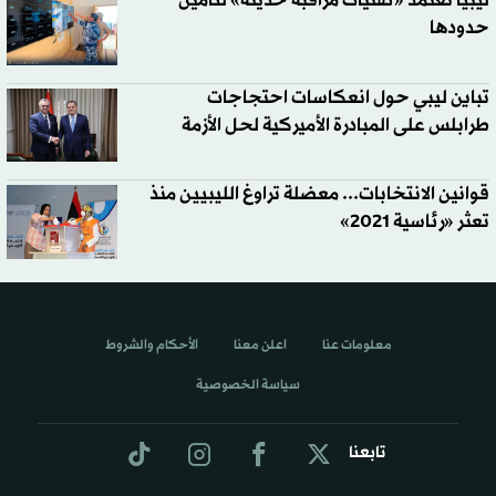
ليبيا تعتمد «تقنيات مراقبة حديثة» لتأمين
حدودها
تباين ليبي حول انعكاسات احتجاجات
طرابلس على المبادرة الأميركية لحل الأزمة
قوانين الانتخابات... معضلة تراوغ الليبيين منذ
تعثر «رئاسية 2021»
معلومات عنا
اعلن معنا
الأحكام والشروط
سياسة الخصوصية
تابعنا