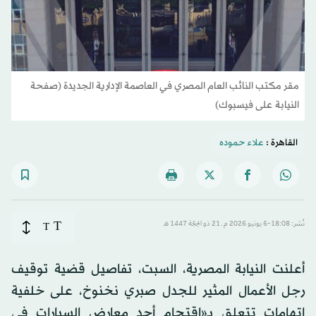
مقر مكتب النائب العام المصري في العاصمة الإدارية الجديدة (صفحة
النيابة على فيسبوك)
القاهرة :
علاء حموده
T
نُشر: 18:08-6 يونيو 2026 م ـ 21 ذو الحِجّة 1447 هـ
T
أعلنت النيابة المصرية، السبت، تفاصيل قضية توقيف
رجل الأعمال المثير للجدل صبري نخنوخ، على خلفية
اتهامات تتعلق بـ«اقتحام أحد معارض السيارات في