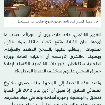
رجل الأعمال المصري المثير للجدل صبري نخنوخ (صفحته على فيسبوك)
الخبير القانوني، علاء عابد، يرى أن الجرائم حسب ما
أوردها بيان النيابة «تقع تحت طائلة مواد قانون
العقوبات، ويعاقب عليها بالسجن المشدد والمؤبد».
ويضيف لـ«الشرق الأوسط» أن «النيابة العامة ووزارة
الداخلية ستتخذان الإجراءات القانونية الكفيلة لإعادة
حقوق المجني عليهم بمختلف القضايا المنظورة».
وتعيد هذه القضية إلى الواجهة ملف صبري نخنوخ
القضائي السابق؛ إذ سبق أن أُدين عام 2012 في قضايا
تتعلق بـ«البلطجة وحيازة أسلحة وتعاطي مواد مخدرة»،
وصدر بحقه حكم بالسجن قبل أن يشمله عفو رئاسي