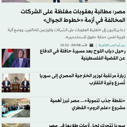
مصر: مطالبة بعقوبات مغلظة على الشركات
المخالفة في أزمة «خطوط الجوال»
دعا برلمانيون إلى «تغليظ العقوبات على الشركات والموزعين المخالفين، ووضع آلية
فورية تضمن حماية حقوق المستخدمين».
منى أبو النصر (القاهرة)
الأحد 09/08 - 16:32
رحيل دياب اللوح بعد مسيرة حافلة في الدفاع
عن القضية الفلسطينية
زيارة مرتقبة لوزير الخارجية المصري إلى سوريا
تُسرع وتيرة التقارب
«نقطة جذب تنموية»... مصر تبرز أهمية
مشروع «علم الروم» القطري
سوريا تتحرك لحل أزمات طلابها في مصر