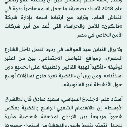
عام 2018 لأسباب صحية؛ ما جعل اسمه حاضراً بقوة في
النقاش العام، وتزايد مع ارتباط اسمه بإدارة شركة
«فالكون» للأمن والحراسة، التي تُعد من أبرز شركات
الأمن الخاص في مصر.
ولا يزال التباين سيد الموقف في ردود الفعل داخل الشارع
المصري، ومواقع التواصل الاجتماعي، بين من اعتبر
توقيفه «تأكيداً لهيبة القانون وتطبيقه على الجميع دون
استثناء»، ومن يرى أن «القضية تعيد طرح تساؤلات أوسع
حول الأنشطة غير القانونية».
أستاذ علم الاجتماع السياسي، سعيد صادق قال لـ«الشرق
الأوسط»، إن «الاهتمام الشعبي الواسع بالقضية يعكس
شعوراً مزدوجاً بين الارتياح لملاحقة شخصية مثيرة
للجدل تتمتع بنفوذ واسع، والدهشة من استمرار حضورها