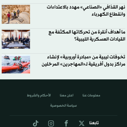
نهر القذافي «الصناعي» مهدد بالاعتداءات
وانقطاع الكهرباء
ما أهداف أنقرة من تحركاتها المكثفة مع
القيادات العسكرية الليبية؟
تخوفات ليبية من «مبادرة أوروبية» لإنشاء
مراكز بدول أفريقية لـ«المهاجرين» المرحّلين
معلومات عنا
اعلن معنا
الأحكام والشروط
سياسة الخصوصية
تابعنا