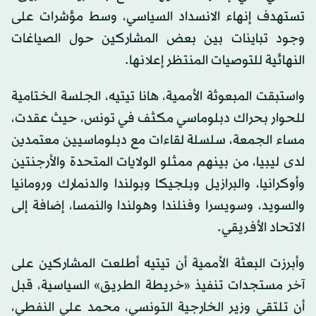
تستهدف إنهاء الانسداد السياسي، وسط مؤشرات على
وجود تباينات بين بعض المشاركين حول الصياغات
النهائية للتوصيات المنتظر إعلانها.
واستبقت المبعوثة الأممية، هانا تيتيه، الجلسة الختامية
للحوار بحراك دبلوماسي مكثف في تونس، حيث عقدت،
مساء الجمعة، سلسلة لقاءات مع دبلوماسيين معتمدين
لدى ليبيا، من بينهم ممثلو الولايات المتحدة والأرجنتين
وأوكرانيا، والبرازيل وبلجيكا وبولندا والدنمارك ورومانيا
والسويد، وسويسرا وفنلندا وهولندا والنمسا، إضافة إلى
الاتحاد الأفريقي.
وأبرزت البعثة الأممية أن تيتيه أطلعت المشاركين على
آخر مستجدات تنفيذ «خريطة الطريق» السياسية، قبل
أن تلتقي وزير الخارجية التونسي، محمد علي النفطي،