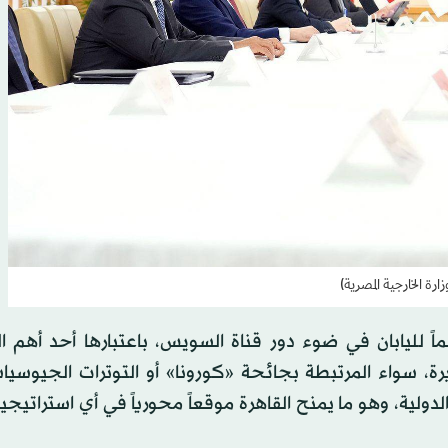
رة الخارجية المصرية)
 لليابان في ضوء دور قناة السويس، باعتبارها أحد أهم ال
يرة، سواء المرتبطة بجائحة «كورونا» أو التوترات الجيوسي
دولية، وهو ما يمنح القاهرة موقعاً محورياً في أي استراتيجية