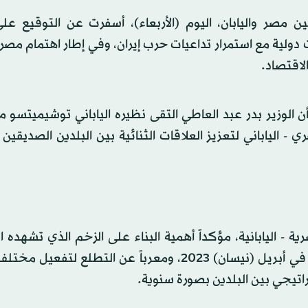
مصر واليابان، اليوم (الأربعاء)، أسفرت عن التوقيع على 
 دولية مع استمرار تداعيات حرب إيران، وفي إطار اهتمام مصر
لاقتصاد.
ن الوزير بدر عبد العاطي التقى نظيره الياباني توشيميتسو 
 - الياباني لتعزيز العلاقات الثنائية بين البلدين الصديقين
ية - اليابانية، مؤكداً أهمية البناء على الزخم الذي تشهده ا
الثنائية، منذ الإعلان عن الشراكة الاستراتيجية بين البلدين في أبريل (نيسان) 2023، ومعرباً عن التط
تراتيجي بين البلدين بصورة سنوية.