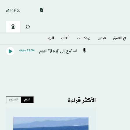
في العمق
فيديو
بودكاست
ألعاب
المزيد
استمع إلى "إيجاز" اليوم
12:34 دقيقه
الأكثر قراءة
اليوم
الأسبوع