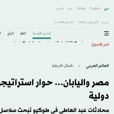
عربي
English
Türkçe
اردو
فارسى
السبت,
8 أغسطس 2026
-
24 صفَر 1448 هـ
الشرق الأوسط​
العالم
الرأي
ا
تشيلسي يهزم ميلان بثلاثية نظيفة وديّاً في جاكرتا
آخر الأخبار
العالم العربي
شمال افريقيا
مصر واليابان... حوار استراتيج
دولية
محادثات عبد العاطي في طوكيو تبحث سلاسل الإ