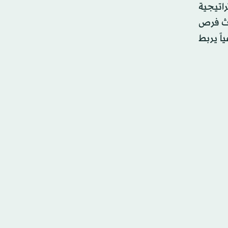
اتيجية
بحث فرص
اً يربط