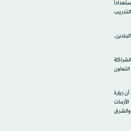
تعداداً
لتدريب
لبلدين،
الشراكة
التعاون
ن زيارة
لأزمات
 والشرق