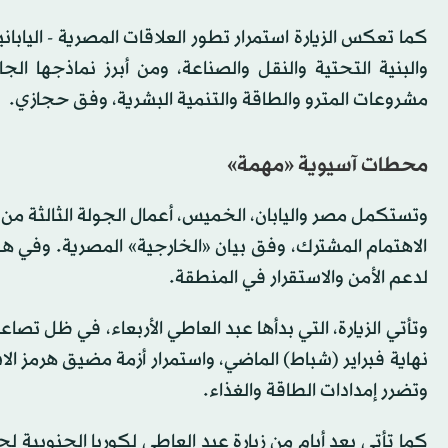
كما تعكس الزيارة استمرار تطور العلاقات المصرية - اليابا
والبنية التحتية والنقل والصناعة، ومن أبرز نماذجها الجا
مشروعات المترو والطاقة والتنمية البشرية، وفق حجازي.
محطات آسيوية «مهمة»
وتستكمل مصر واليابان، الخميس، أعمال الجولة الثالثة من الح
الاهتمام المشترك، وفق بيان «الخارجية» المصرية. وفي هذا 
لدعم الأمن والاستقرار في المنطقة.
وتأتي الزيارة، التي بدأها عبد العاطي الأربعاء، في ظل تص
نهاية فبراير (شباط) الماضي، واستمرار أزمة مضيق هرمز الا
وتضرر إمدادات الطاقة والغذاء.
كما تأتي بعد أيام من زيارة عبد العاطي لكوريا الجنوبية 