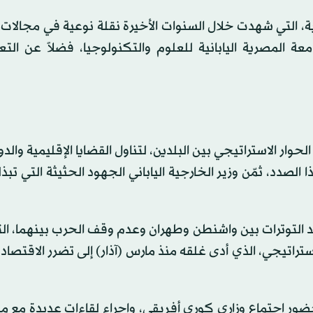
نية، التي شهدت خلال السنوات الأخيرة نقلة نوعية في مجالات 
معة المصرية اليابانية للعلوم والتكنولوجيا، فضلاً عن الت
وار الاستراتيجي بين البلدين، لتناول القضايا الإقليمية والدو
الصدد، ثمّن وزير الخارجية الياباني الجهود الحثيثة التي تبذ
اعد التوترات بين واشنطن وطهران وعدم وقف الحرب بينهما، ال
ستراتيجي، الذي أدى غلقه منذ مارس (آذار) إلى تضرر الاقتصاد 
لحضور اجتماع وزاري كوري أفريقي، وإجراء لقاءات عديدة مع 