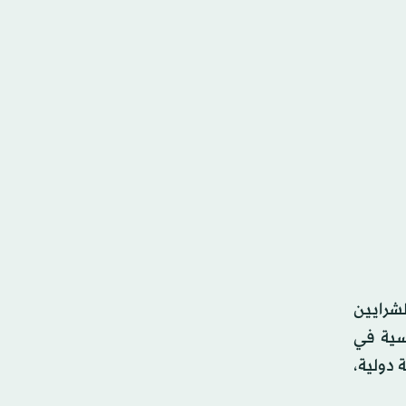
شرايين
اسية في
 دولية،