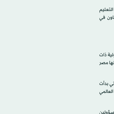
التعليم
عاون في
لية ذات
لها مصر
تي بدأت
العالمي
مسؤولين