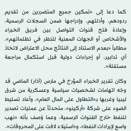
كما دعا إلى «تمكين جميع المتضررين من تقديم
ردودهم، وأدلتهم، وإدراجها ضمن السجلات الرسمية،
وإعادة فتح قنوات التواصل بين فريق الخبراء
والأشخاص أو الجهات المعنية للنظر في تظلماتهم»،
مطالباً «بعدم الاستناد إلى النتائج محل الاعتراض لاتخاذ
أي تدابير، أو إجراءات دولية قبل استكمال مراجعة
مستقلة».
وكان تقرير الخبراء المؤرخ في مارس (آذار) الماضي قد
وجّه اتهامات لشخصيات سياسية وعسكرية من شرق
ليبيا وغربها بـ«التطاول على المال العام»، وأعاد تسليط
الضوء على شركة «أركينو»، متحدثاً عن عمليات تصدير
للنفط خارج القنوات الرسمية، وعما وُصف بأنه «نهب
واسع لإيرادات النفط»، و«استيلاء لافت على المحروقات».