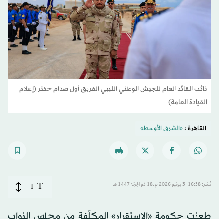
نائب القائد العام للجيش الوطني الليبي الفريق أول صدام حفتر (إعلام
القيادة العامة)
القاهرة :
«الشرق الأوسط»
T
نُشر: 16:38-3 يونيو 2026 م ـ 18 ذو الحِجّة 1447 هـ
T
طعنت حكومة «الاستقرار» المكلّفة من مجلس النواب