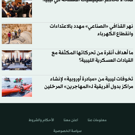
نهر القذافي «الصناعي» مهدد بالاعتداءات
وانقطاع الكهرباء
ما أهداف أنقرة من تحركاتها المكثفة مع
القيادات العسكرية الليبية؟
تخوفات ليبية من «مبادرة أوروبية» لإنشاء
مراكز بدول أفريقية لـ«المهاجرين» المرحّلين
معلومات عنا
اعلن معنا
الأحكام والشروط
سياسة الخصوصية