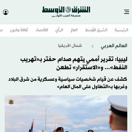
الرئيسية
الشرق الأوسط​
العالم
الرأي
الاقتصاد
ثقافة وفنون
صح
العالم العربي
شمال افريقيا
ليبيا: تقرير أممي يتهم صدام حفتر بـ«تهريب
النفط»... و«الاستقرار» تطعن
كشف عن قيام شخصيات سياسية وعسكرية من شرق البلاد
وغربها بـ«التطاول على المال العام»