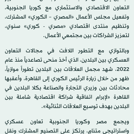
التعاون الاقتصادي والاستثماري مع كوريا الجنوبية،
وتفعيل مجلس الأعمال «المصري – الكوري» المشترك،
وتنظيم منتدى اقتصادي «مصري - كوري» سنوي،
لتعزيز الشراكات بين مجتمعي الأعمال.
وبالتوازي مع التطور اللافت في مجالات التعاون
العسكري بين البلدين، الذي أخذ منحى تصاعدياً منذ عام
2022، شهد مجمل العلاقات بين البلدين تطوراً موازياً،
ظهر من خلال زيارة الرئيس الكوري إلى القاهرة، وأعقبها
محادثات بين وزيري التجارة والصناعة بكلا البلدين في
القاهرة «لإبرام اتفاقية شراكة اقتصادية شاملة بين
البلدين بهدف توسيع العلاقات الثنائية».
ويجمع مصر وكوريا الجنوبية تعاون عسكري
واستراتيجي متنامٍ، يرتكز على التصنيع المشترك ونقل