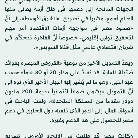
الجهات المانحة إلى دعمها في ظلِّ أزمة يعاني منها
العالم أجمع، مشيراً في تصريح لـ«الشرق الأوسط»، إلى أنَّ
«صمود مصر في مواجهة أزمات الاقتصاد أمر مهم
لتحقيق توازن إقليمي، خصوصاً أنَّ القاهرة تتحكَّم في
شريان اقتصادي عالمي مثل قناة السويس».
ويعدُّ التمويل الأخير من نوعية «القروض الميسرة بفوائد
ضئيلة للغاية، قد يُسدُّ على مدار 20 أو 30 عاماً» حسب
عبد النبي، وهو ما لم يُشير إليه البيان الأخير الذي نوه إلى
أنَّ التمويل «يشمل ضماناً ائتمانياً بقيمة 200 مليون
دولار مقدماً من المملكة المتحدة». ولفت الباحث في
أسواق المال، إلى الدور الذي تلعبه دول الخليج في دعم
مصر للحصول على هذا الدعم وغيره.
وكانت مصر قد طلبت من الاتحاد الأوروبي، تسريع