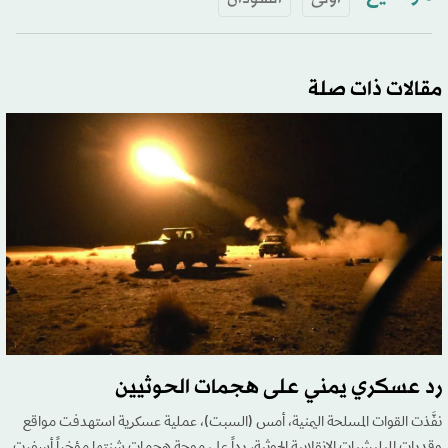
مقالات ذات صلة
رد عسكري يمني على هجمات الحوثيين
نفَّذت القوات المسلحة اليمنية، أمس (السبت)، عملية عسكرية استهدفت مواقع
وقدرات الميليشيات الانقلابية الحوثية، رداً على موجة هجمات شنتها مؤخراً أسفرت