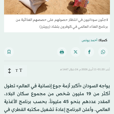
لاجئون سودانيون في انتظار حصولهم على حصصهم الغذائية من
برنامج الغذاء العالمي في كوفرون بتشاد (رويترز)
كمبالا:
أحمد يونس
T
نُشر: 01:20-11 أبريل 2026 م ـ 24 شوّال 1447 هـ
T
يواجه السودان «أكبر أزمة جوع إنسانية في العالم» تطول
أكثر من 19 مليون شخص من مجموع سكان البلاد،
المقدر عددهم بنحو 45 مليوناً، بحسب برنامج الأغذية
العالمي. وأعلن البرنامج إعادة تشغيل مكتبه القطري في