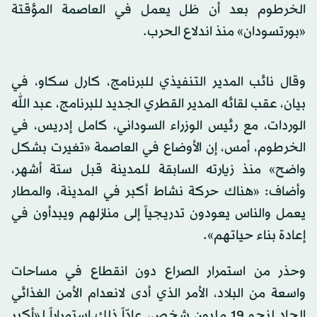
الخرطوم بعد أن ظل يعمل في العاصمة المؤقتة
«بورتسودان» منذ اندلاع الحرب.
وقال نائب المدير التنفيذي للبرنامج، كارل سكاو، في
بيان، عقب لقائه المدير القطري الجديد للبرنامج، عبد الله
الوردات، مع رئيس الوزراء السوداني، كامل إدريس، في
الخرطوم، أمس، إن الأوضاع في العاصمة «تغيرت بشكل
واضح» منذ زيارته السابقة للمدينة قبل ستة أشهر،
وأضاف: «هناك حركة نشاط أكبر في المدينة، والمطار
يعمل والناس يعودون تدريجياً إلى منازلهم ويبدأون في
إعادة بناء حياتهم».
وحذر من استمرار الصراع دون انقطاع في مساحات
واسعة من البلاد، الأمر الذي أدى لانعدام الأمن الغذائي
الحاد لنحو 19 مليون شخص، عادّاً ذلك استمراراً لـ«أكبر