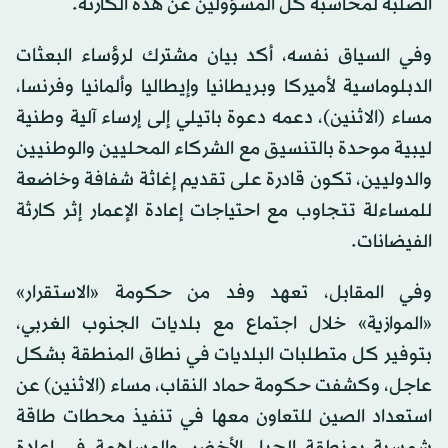
الصلبة لمحاسبة كل المسؤولين عن هذه الكارثة.
وفي السياق نفسه، أكد بيان مشترك لرؤساء البعثات
الدبلوماسية لأميركا وبريطانيا وإيطاليا وألمانيا وفرنسا،
مساء (الاثنين)، دعمه دعوة باتيلي إلى إرساء آلية وطنية
ليبية موحدة بالتنسيق مع الشركاء المحليين والوطنيين
والدوليين، تكون قادرة على تقديم إغاثة شفافة وخاضعة
للمساءلة تتجاوب مع احتياجات إعادة الإعمار إثر كارثة
الفيضانات.
وفي المقابل، تعهد وفد من حكومة «الاستقرار»
«الموازية» خلال اجتماع مع بلديات الجنوب الغربي،
بتوفير كل متطلبات البلديات في نطاق المنطقة بشكل
عاجل، وكشفت حكومة حماد النقاب، مساء (الاثنين) عن
استعداد الصين للتعاون معها في تنفيذ محطات طاقة
شمسية بمنطقة الجبل الأخضر، والمساهمة في إعادة