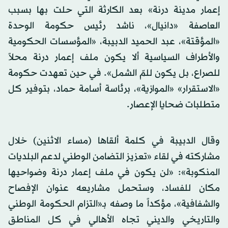
إعمار مدينة درنة» بعد الكارثة التي حلت بها بسبب
العاصفة «دانيال»، ناشد رئيس حكومة الوحدة
«المؤقتة»، عبد الحميد الدبيبة، «المؤسسات الحكومية
والأطراف السياسية ألا يكون ملف إعمار درنة محلاً
للصراع، بل يكون للمّ الشمل». في حين تعهدت حكومة
«الاستقرار» «الموازية»، برئاسة أسامة حماد، بتوفير كل
متطلبات ضحايا الإعصار.
وقال الدبيبة في كلمة ألقاها (مساء الاثنين) خلال
مشاركته في لقاء «تعزيز التضامن الوطني لدعم البلديات
المنكوبة»: «لن يكون في ملف إعمار درنة وضواحيها
مكان للفساد، وستحمل مشاريعه عنوان الإفصاح
والشفافية»، مؤكداً ما وصفه بـ«التزام الحكومة الوطني
والتاريخي والديني تجاه الأهالي في كل المناطق