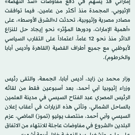
إماراتي قد يسهم في دفع مفاوضات «سد النهضة»
الإثيوبي، المجمدة منذ أكثر من عامين. فيما توافقت
مصادر مصرية وإثيوبية، تحدثت لـ«الشرق الأوسط»، على
«أهمية الإمارات، ودورها المؤثر» نحو إيجاد حل للنزاع
الدائر منذ نحو 12 عاماً، اعتماداً على التقارب السياسي
لأبوظبي مع جميع أطراف القضية (القاهرة وأديس أبابا
والخرطوم).
وزار محمد بن زايد، أديس أبابا، الجمعة، والتقى رئيس
وزراء إثيوبيا آبي أحمد، بعد أسبوعين فقط من لقائه
الرئيس المصري عبد الفتاح السيسي في مدينة العلمين
بالساحل الشمالي. وتأتي هذه الزيارات في أعقاب إعلان
السيسي وآبي أحمد، منتصف يوليو (تموز) الماضي، عزم
البلدين «الشروع في مفاوضات عاجلة للانتهاء من الاتفاق