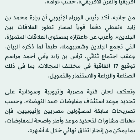
أفريقيا والقرن الأفريقي»، حسب «وام».
من جانبه، أكد رئيس الوزراء الإثيوبي أن زيارة محمد بن
زايد «تعطي دفعاً قوياً لمسار تطور العلاقات بين
البلدين»، وأعرب عن «اعتزازه بمستوى العلاقات المتميزة،
التي تجمع البلدين وشعبيهما»، طبقاً لما ذكره البيان.
وعقب اجتماع ثنائي، ترأس بن زايد وآبي أحمد مراسم
توقيع 17 اتفاقية في مختلف المجالات، بما في ذلك
الصناعة والزراعة والاستثمار والتمويل.
وتعكف لجان فنية مصرية وإثيوبية وسودانية على
تحديد موعد استئناف مفاوضات «سد النهضة». وحسب
تصريحات سابقة لمسؤولين مصريين وإثيوبيين، فإن
«هناك مشاورات لتحديد موعد وأطر واضحة للمفاوضات،
بما يمكن من إنجاز اتفاق نهائي خلال 4 أشهر».