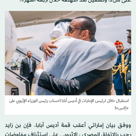
على ملء، وتشغيل سد النهضة خلال أربعة أشهر».
استقبال حافل لرئيس الإمارات في أديس أبابا (حساب رئيس الوزراء الإثيوبي على
«إكس»)
ووفق بيان إماراتي أعقب قمة أديس أبابا، فإن بن زايد
رحب بالاتفاق المصري - الإثيوبي على استئناف مفاوضات