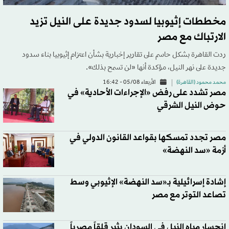
مخططات إثيوبيا لسدود جديدة على النيل تزيد
الارتباك مع مصر
ردت القاهرة بشكل حاسم على تقارير إخبارية بشأن اعتزام إثيوبيا بناء سدود
جديدة على نهر النيل، مؤكدة أنها «لن تسمح بذلك».
محمد محمود (القاهرة)
الأربعاء 05/08 - 16:42
مصر تشدد على رفض «الإجراءات الأحادية» في
حوض النيل الشرقي
مصر تجدد تمسكها بقواعد القانون الدولي في
أزمة «سد النهضة»
إشادة إسرائيلية بـ«سد النهضة» الإثيوبي وسط
تصاعد التوتر مع مصر
انحسار مياه النيل في السودان يثير قلقاً مصرياً