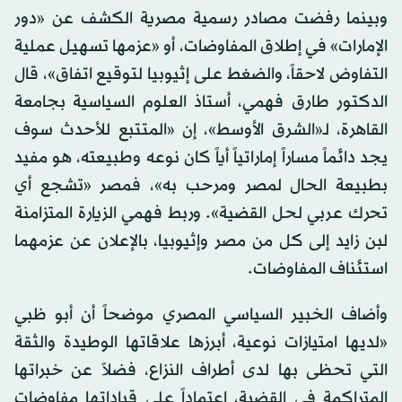
وبينما رفضت مصادر رسمية مصرية الكشف عن «دور
الإمارات» في إطلاق المفاوضات، أو «عزمها تسهيل عملية
التفاوض لاحقاً، والضغط على إثيوبيا لتوقيع اتفاق»، قال
الدكتور طارق فهمي، أستاذ العلوم السياسية بجامعة
القاهرة، لـ«الشرق الأوسط»، إن «المتتبع للأحدث سوف
يجد دائماً مساراً إماراتياً أياً كان نوعه وطبيعته، هو مفيد
بطبيعة الحال لمصر ومرحب به»، فمصر «تشجع أي
تحرك عربي لحل القضية». وربط فهمي الزيارة المتزامنة
لبن زايد إلى كل من مصر وإثيوبيا، بالإعلان عن عزمهما
استئناف المفاوضات.
وأضاف الخبير السياسي المصري موضحاً أن أبو ظبي
«لديها امتيازات نوعية، أبرزها علاقاتها الوطيدة والثقة
التي تحظى بها لدى أطراف النزاع، فضلاً عن خبراتها
المتراكمة في القضية، اعتماداً على قياداتها مفاوضات