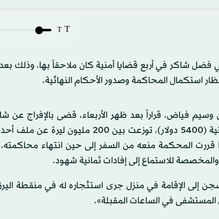
T
T
ني فضل شاكر في أربع قضايا أمنية كان ملاحقاً بها، وذلك بع
وسيم فياض، قراراً بعد ظهر الأربعاء، قضى بالإفراج عن شا
كفالات مالية بلغت قيمتها الإجمالية 500 مليون ليرة لبنانية (5400 دولار)، توزعت بين 200 مل
 كما قررت المحكمة منعه من السفر إلى حين انتهاء محاكمته،
لمخصصة للاستماع إلى إفادات ثمانية شهود.
 إلى الإقامة في منزل جرى استئجاره له في منقطة اليرز
المستشفى في الساعات المقبلة».