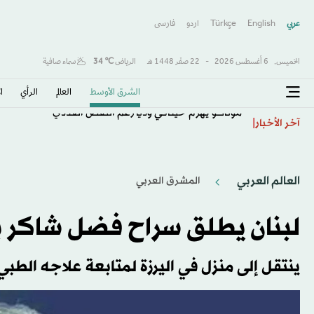
عربي
English
Türkçe
اردو
فارسى
الخميس,
6 أغسطس 2026
-
22 صفَر 1448 هـ
الرياض
℃
34
سماء صافية
الشرق الأوسط​
العالم
الرأي
ا
موناكو يهزم خيتافي ودياً رغم النقص العددي
آخر الأخبار
العالم العربي
المشرق العربي
لبنان يطلق سراح فضل شاكر بعد 9 أشهر على ت
ينتقل إلى منزل في اليرزة لمتابعة علاجه الطبي