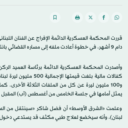
قررت المحكمة العسكرية الدائمة الإفراج عن الفنان اللبنا
دام 9 أشهر، في خطوة أعادت ملفه إلى مساره القضائي بانتظار استكمال المحاكمة وصدور الأحكام النهائية.
وأصدرت المحكمة العسكرية الدائمة برئاسة العميد الركن 
و100 مليون ليرة عن كل من الملفات الثلاثة الأخرى.
يمثل أمامها في جلسة الخامس من أغسطس (آب) المقبل وا
وعلمت «الشرق الأوسط» أن فضل شاكر «سينتقل من السجن
لبنان)، وأنه سيخضع لعلاج طبي مكثف قد يستدعي دخول 