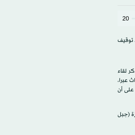
20
د توقيف
كر لقاء
يون ليرة عن ملف أحداث عبرا،
 على أن
ة (جبل