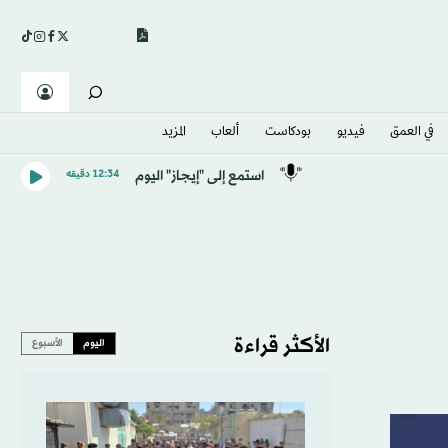
في العمق
فيديو
بودكاست
ألعاب
المزيد
استمع إلى "إيجاز" اليوم
12:34 دقيقه
الأكثر قراءة
اليوم
الأسبوع