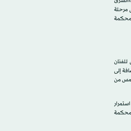
ـ«الشرق
 مرحلة
لمحكمة
للفنان
افة إلى
امس من
استمرار
لمحكمة