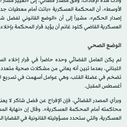
وأدت هذه الإفادات، وفق مصدر قضائي، إلى «تغيير مسار ال
الأوسط»، أن المحكمة العسكرية «باتت أمام معطيات جديد
إصدار الحكم»، مشيراً إلى أن «الوضع القانوني لفضل 
العسكرية القاضي كلود غانم أن يؤيد قرار المحكمة بإخلاء
الوضع الصحي
لم يكن العامل القضائي وحده حاضراً في قرار إخلاء ال
اللبناني، بعدما تبين أنه يعاني من مشكلات صحية متعددة،
تضخم في عضلة القلب، وهي عوامل أسهمت في تسريع النظر
أغسطس المقبل.
وبرأي المصدر القضائي، فإن الإفراج عن فضل شاكر لا يعن
محاكمته أمام المحكمة العسكرية». وقال إن «نهاية المس
العسكرية، والتي ستحدد مسؤوليته القانونية في القضايا ال