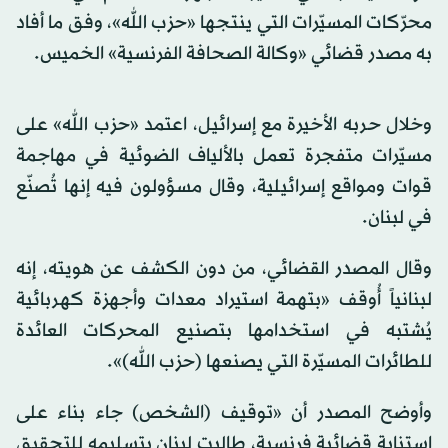
محرّكات المسيّرات التي ينتجها «حزب الله»، وفق ما أفاد
به مصدر قضائي «وكالة الصحافة الفرنسية» الخميس.
وخلال حربه الأخيرة مع إسرائيل، اعتمد «حزب الله» على
مسيّرات متفجرة تعمل بالألياف الضوئية في مهاجمة
قوات ومواقع إسرائيلية، وقال مسؤولون فيه إنها تُصنّع
في لبنان.
وقال المصدر القضائي، من دون الكشف عن هويته، إنه
لبنانياً أُوقف «بتهمة استيراد معدات وأجهزة كهربائية
يُشتبه في استخدامها بتصنيع المحركات العائدة
للطائرات المسيّرة التي يصنعها (حزب الله)».
وأوضح المصدر أن «توقيف (الشخص) جاء بناء على
استنابة قضائية فرنسية، طالبت لبنان بتسليمه للتحقيق