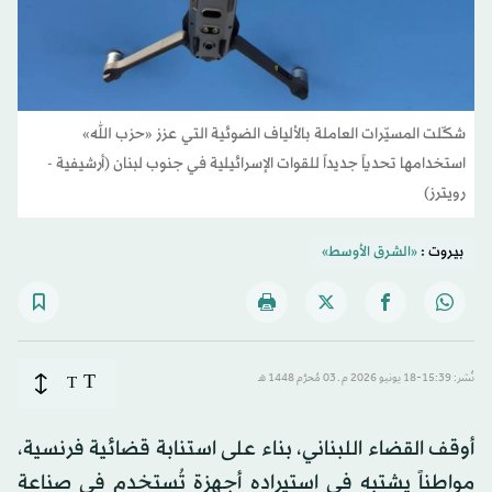
شكّلت المسيّرات العاملة بالألياف الضوئية التي عزز «حزب الله»
استخدامها تحدياً جديداً للقوات الإسرائيلية في جنوب لبنان (أرشيفية -
رويترز)
بيروت :
«الشرق الأوسط»
T
نُشر: 15:39-18 يونيو 2026 م ـ 03 مُحرَّم 1448 هـ
T
أوقف القضاء اللبناني، بناء على استنابة قضائية فرنسية،
مواطناً يشتبه في استيراده أجهزة تُستخدم في صناعة