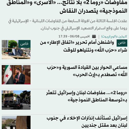
مفاوضات «روما 2» بلا نتائج... «الأسرى» و«المناطق
النموذجية» يتصدران النقاش
عقدت الجلسة الثالثة من الجولة السابعة من المفاوضات اللبنانية - الإسرائيلية في
روما على وقع استمرار التصعيد الإسرائيلي في جنوب لبنان.
كارولين عاكوم (بيروت)
الخميس 06/08 - 17:39
واشنطن أمام تحرير «اتفاق الإطار» من
خاص
خاص
شراء «حزب الله» ونتنياهو للوقت
مساعي الحوار بين القيادة السورية و«حزب
الله» تصطدم بـ«إرث الحرب»
«روما 2»... مفاوضات لبنان وإسرائيل تتعثر
بـ«توسعة المناطق النموذجية»
إسرائيل تستأنف إنذارات الإخلاء في جنوب
لبنان بعد مقتل جنديين