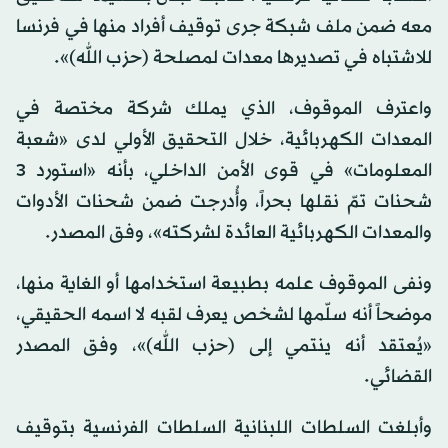
معه ضمن ملف شبكة جرى توقيف أفراد منها في فرنسا
للاشتباه في تصديرها معدات لمصلحة (حزب الله)».
واعترف الموقوف، الذي يملك شركة مختصة في
المعدات الكهربائية، خلال التحقيق الأولي لدى «شعبة
المعلومات» في قوى الأمن الداخلي، بأنه «استورد 3
شحنات تمّ نقلها بحراً، وأُدرجت ضمن شحنات الأدوات
والمعدات الكهربائية العائدة لشركته»، وفق المصدر.
ونفى الموقوف علمه بطبيعة استخدامها أو الغاية منها،
موضحاً أنه سلّمها لشخص يعرف لقبه لا اسمه الحقيقي،
«يُعتقد أنه ينتمي إلى (حزب الله)»، وفق المصدر
القضائي.
وأبلغت السلطات اللبنانية السلطات الفرنسية بتوقيف