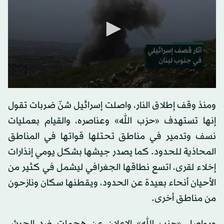
0
seconds
ومنذ وقف إطلاق النار، واصلت إسرائيل شنّ ضربات تقول
of
0
إنها تستهدف «حزب الله» وعناصره، والقيام بعمليات
seconds
نسف وتدمير في مناطق تحتلها قواتها في المناطق
المحاذية للحدود. كما يصدر جيشها بشكل يومي إنذارات
إخلاء لقرى، اتسع نطاقها الجغرافي ليشمل في كثير من
الأحيان أنحاء بعيدة عن الحدود، ويقطنها سكان ونازحون
من مناطق أخرى.