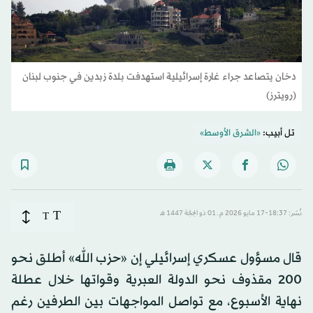
دخان يتصاعد جراء غارة إسرائيلية استهدفت بلدة زبدين في جنوب لبنان
(رويترز)
تل أبيب:
«الشرق الأوسط»
T
نُشر: 18:37-17 مايو 2026 م ـ 01 ذو الحِجّة 1447 هـ
T
قال مسؤول عسكري إسرائيلي إن «حزب الله» أطلق نحو
200 مقذوف نحو الدولة العبرية وقواتها خلال عطلة
نهاية الأسبوع، مع تواصل المواجهات بين الطرفين رغم