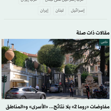
إسرائيل
لبنان
إيران
مقالات ذات صلة
خاص
مفاوضات «روما 2» بلا نتائج... «الأسرى» و«المناطق