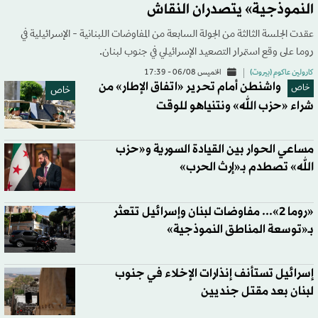
النموذجية» يتصدران النقاش
عقدت الجلسة الثالثة من الجولة السابعة من المفاوضات اللبنانية - الإسرائيلية في
روما على وقع استمرار التصعيد الإسرائيلي في جنوب لبنان.
كارولين عاكوم (بيروت)
الخميس 06/08 - 17:39
واشنطن أمام تحرير «اتفاق الإطار» من
خاص
خاص
شراء «حزب الله» ونتنياهو للوقت
مساعي الحوار بين القيادة السورية و«حزب
الله» تصطدم بـ«إرث الحرب»
«روما 2»... مفاوضات لبنان وإسرائيل تتعثر
بـ«توسعة المناطق النموذجية»
إسرائيل تستأنف إنذارات الإخلاء في جنوب
لبنان بعد مقتل جنديين