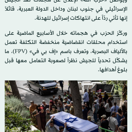
ويواصل «حزب الله» الإعلان عن هجمات ضد الجيش
الإسرائيلي في جنوب لبنان وداخل الدولة العبرية، قائلاً
إنها تأتي ردّاً على انتهاكات إسرائيل للهدنة.
وركّز الحزب في هجماته خلال الأسابيع الماضية على
استخدام محلقات انقضاضية منخفضة التكلفة تعمل
بالألياف البصرية، وتعرف باسم «إف بي في» (FPV)، ما
يشكّل تحدياً للجيش نظراً لصعوبة التعامل معها قبل
بلوغ أهدافها.