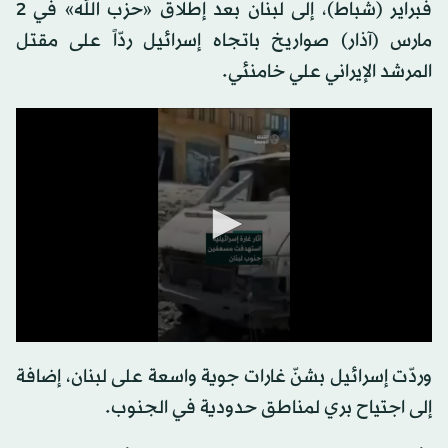
فبراير (شباط)، إلى لبنان بعد إطلاق «حزب الله» في 2
مارس (آذار) صواريخ باتجاه إسرائيل ردّاً على مقتل
المرشد الإيراني علي خامنئي.
0
seconds
وردّت إسرائيل بشنّ غارات جوية واسعة على لبنان، إضافة
of
0
إلى اجتياح بري لمناطق حدودية في الجنوب.
seconds