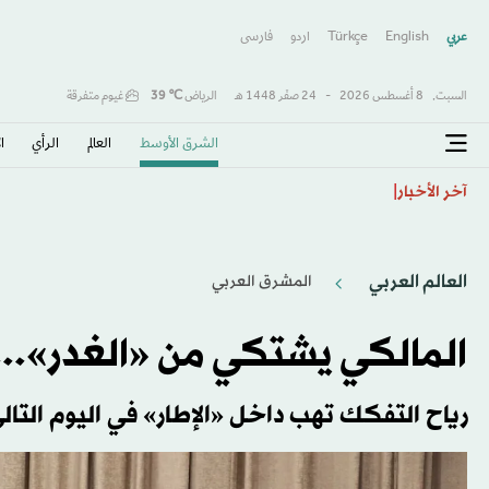
عربي
English
Türkçe
اردو
فارسى
السبت,
8 أغسطس 2026
-
24 صفَر 1448 هـ
الرياض
℃
39
غيوم متفرقة
الشرق الأوسط​
العالم
الرأي
ا
كولومبيا تتحول لليمين وتنصّب حليف ترمب «دي لا إسبرييا
آخر الأخبار
العالم العربي
المشرق العربي
المالكي يشتكي من «الغدر»... 
رياح التفكك تهب داخل «الإطار» في اليوم التا