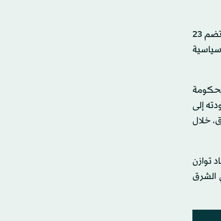
وجاءت هذه التطورات بعد أن صوّت مجلس النواب على منح الثقة لـ14 وزيراً فقط من أصل تشكيلة حكومية يُفترض أن تضم 23
 سياسية
لحكومة
دته إلى
، خلال
د توازن
 الشرق